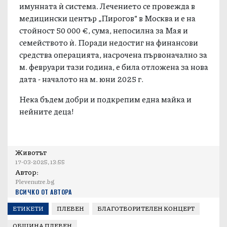
имунната ѝ система. Лечението се провежда в
медицински център „Пирогов“ в Москва и е на
стойност 50 000 €, сума, непосилна за Мая и
семейството ѝ. Поради недостиг на финансови
средства операцията, насрочена първоначално за
м. февруари тази година, е била отложена за нова
дата - началото на м. юни 2025 г.
Нека бъдем добри и подкрепим една майка и
нейните деца!
Животът
17-03-2025, 13:55
Автор:
Plevenutre.bg
ВСИЧКО ОТ АВТОРА
ЕТИКЕТИ
ПЛЕВЕН
БЛАГОТВОРИТЕЛЕН КОНЦЕРТ
ОБЩИНА ПЛЕВЕН