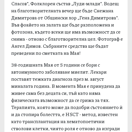
Спасов“, Фолклорен състав „Луди-млади“. Водещ
на благотворителната вечер ще бъде Снежана
Димитрова от Общински хор „Гена Димитрова“.
Във фоайето на залата ще бъде разположена и
фотозона, където всеки ще има възможност да се
снима - отново с благотворителна цел. Фотограф е
Ангел Димов. Събраните средства ще бъдат
преведени по сметката на Мая!
38-годишната Мая от 5 години се бори с
автоимунното заболяване миелит. Лекари
поставят тежката диагноза през м. август
миналата година. В момента Мая е принудена да
живее сама без децата си, тъй като няма
физическата възможност да се грижа за тях.
Терапията, която може да подобри състоянието ѝ
и да стопира болестта, е HSCT - метод, известен
като трансплантация на хематопоетични
стволови клетки, чиято роля е отново да изгради