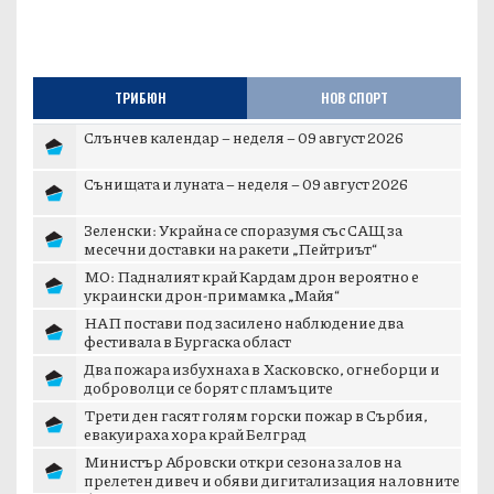
ТРИБЮН
НОВ СПОРТ
Слънчев календар – неделя – 09 август 2026
Сънищата и луната – неделя – 09 август 2026
Зеленски: Украйна се споразумя със САЩ за
месечни доставки на ракети „Пейтриът“
МО: Падналият край Кардам дрон вероятно е
украински дрон-примамка „Майя“
НАП постави под засилено наблюдение два
фестивала в Бургаска област
Два пожара избухнаха в Хасковско, огнеборци и
доброволци се борят с пламъците
Трети ден гасят голям горски пожар в Сърбия,
евакуираха хора край Белград
Министър Абровски откри сезона за лов на
прелетен дивеч и обяви дигитализация на ловните