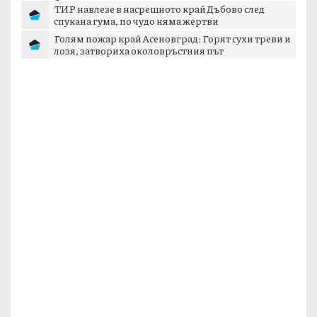
б...
ТИР навлезе в насрещното край Дъбово след
спукана гума, по чудо няма жертви
Голям пожар край Асеновград: Горят сухи треви и
лозя, затвориха околовръстния път