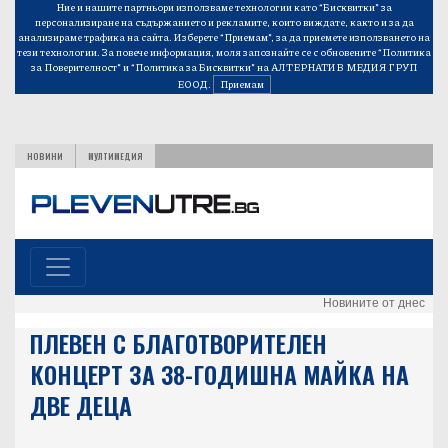
Ние и нашите партньори използваме технологии като “Бисквитки” за
персонализиране на съдържанието и рекламите, които виждате, както и за да
анализираме трафика на сайта. Изберете “Приемам”, за да приемете използването на
тези технологии. За повече информация, моля запознайте се с обновените
“Политика
за Поверителност”
и
“Политика за Бисквитки”
на АЛТЕРНАТИВ МЕДИЯ ГРУП
ЕООД.
Приемам
НОВИНИ
МУЛТИМЕДИЯ
Новините от днес
ПЛЕВЕН С БЛАГОТВОРИТЕЛЕН
КОНЦЕРТ ЗА 38-ГОДИШНА МАЙКА НА
ДВЕ ДЕЦА