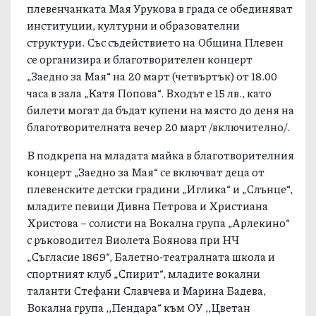
плевенчанката Мая Урукова в града се обединяват
институции, културни и образователни
структури. Със съдействието на Община Плевен
се организира и благотворителен концерт
„Заедно за Мая“ на 20 март (четвъртък) от 18.00
часа в зала „Катя Попова“. Входът е 15 лв., като
билети могат да бъдат купени на място до деня на
благотворителната вечер 20 март /включително/.
В подкрепа на младата майка в благотворителния
концерт „Заедно за Мая“ се включват деца от
плевенските детски градини „Иглика“ и „Слънце“,
младите певици Дивна Петрова и Христиана
Христова – солисти на Вокална група „Арлекино“
с ръководител Виолета Боянова при НЧ
„Съгласие 1869“, Балетно-театралната школа и
спортният клуб „Спирит“, младите вокални
таланти Стефани Славчева и Марина Бадева,
Вокална група ,,Пендара“ към ОУ ,,Цветан