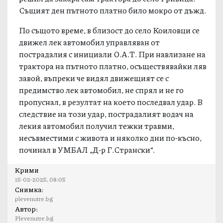
Същият ден пътното платно било мокро от дъжд.
По същото време, в близост до село Коиловци се
движел лек автомобил управляван от
пострадалия с инициали О.А.Т. При навлизане на
трактора на пътното платно, осъществявайки ляв
завой, въпреки че видял движещият се с
предимство лек автомобил, не спрял и не го
пропуснал, в резултат на което последвал удар. В
следствие на този удар, пострадалият водач на
лекия автомобил получил тежки травми,
несъвместими с живота и няколко дни по-късно,
починал в УМБАЛ „Д-р Г.Странски“.
Крими
15-02-2025, 08:05
Снимка:
plevenutre.bg
Автор:
Plevenutre.bg