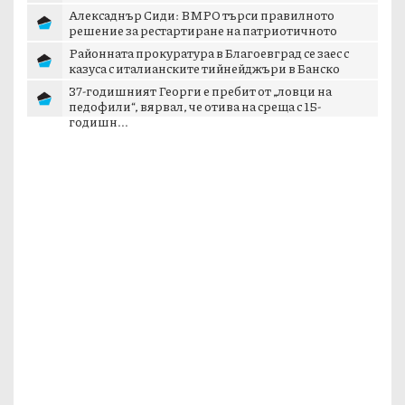
Алексаднър Сиди: ВМРО търси правилното
решение за рестартиране на патриотичното
пространст...
Районната прокуратура в Благоевград се заес с
казуса с италианските тийнейджъри в Банско
37-годишният Георги е пребит от „ловци на
педофили“, вярвал, че отива на среща с 15-
годишн...