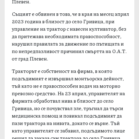
Плевен.
Същият е обвинен в това, че в края на месец април
2023 година в близост до село Гривица, при
управление на трактор с навесен култиватор, без
да притежава необходимата правоспособност,
нарушил правилата за движение по пътищата и
по непредпазливост причинил смъртта на О.А.Т.
от град Плевен.
Тракторът е собственост на фирма, в която
подсъдимият е извършвал монтьорска дейност,
тъй като не е правоспособен водач на моторно
превозно средство. На 23 април, управителят на
фирмата обработвал нива в близост до село
Гривица, но се почувствал зле, тръгнал да търси
медицинска помощ и повикал подсъдимият да
пази трактора на нивата, докато се върне. Тъй
като управителят се забавил, подсъдимото лице
решил да закара сам трактора до село Гривица.