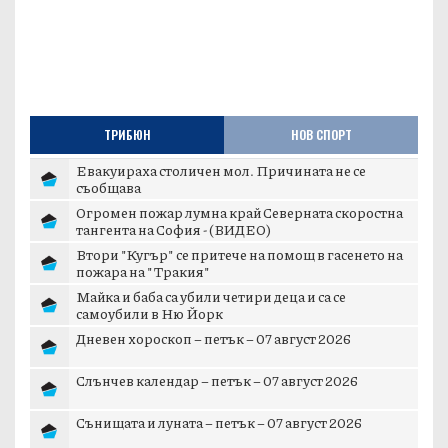
ТРИБЮН
НОВ СПОРТ
Евакуираха столичен мол. Причината не се
съобщава
Огромен пожар лумна край Северната скоростна
тангента на София - (ВИДЕО)
Втори "Кугър" се притече на помощ в гасенето на
пожара на "Тракия"
Майка и баба са убили четири деца и са се
самоубили в Ню Йорк
Дневен хороскоп – петък – 07 август 2026
Слънчев календар – петък – 07 август 2026
Сънищата и луната – петък – 07 август 2026