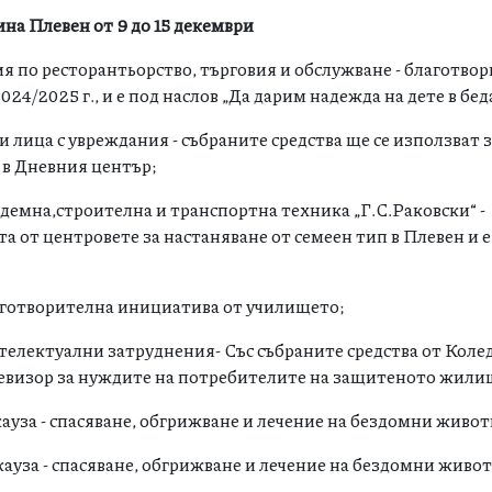
на Плевен от 9 до 15 декември
я по ресторантьорство, търговия и обслужване - благотво
024/2025 г., и е под наслов „Да дарим надежда на дете в бед
 лица с увреждания - събраните средства ще се използват 
 в Дневния център;
демна,строителна и транспортна техника „Г.С.Раковски“ -
а от центровете за настаняване от семеен тип в Плевен и е
лаготворителна инициатива от училището;
телектуални затруднения- Със събраните средства от Коле
евизор за нуждите на потребителите на защитеното жили
ауза - спасяване, обгрижване и лечение на бездомни живот
ауза - спасяване, обгрижване и лечение на бездомни живо