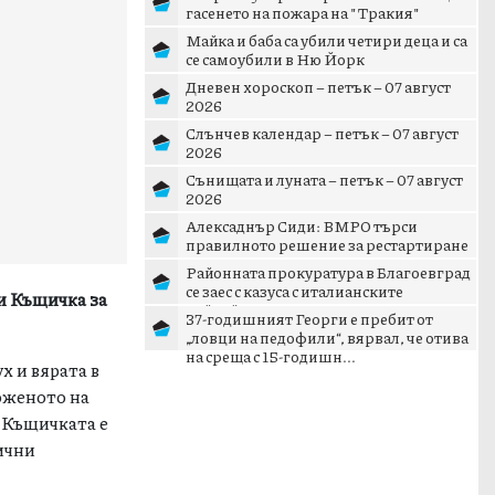
гасенето на пожара на "Тракия"
Майка и баба са убили четири деца и са
се самоубили в Ню Йорк
Дневен хороскоп – петък – 07 август
2026
Слънчев календар – петък – 07 август
2026
Сънищата и луната – петък – 07 август
2026
Алексаднър Сиди: ВМРО търси
правилното решение за рестартиране
на патриотичното пространст...
Районната прокуратура в Благоевград
се заес с казуса с италианските
 и Къщичка за
тийнейджъри в Банско
37-годишният Георги е пребит от
„ловци на педофили“, вярвал, че отива
на среща с 15-годишн...
х и вярата в
ложеното на
. Къщичката е
ични