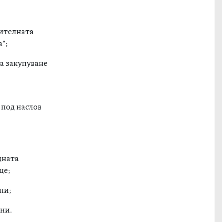
рителната
а“;
за закупуване
 под наслов
дната
ще;
ни;
тни.