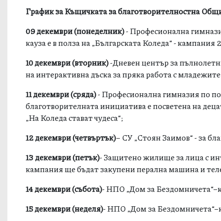
График за Къщичката за благотворителностна Общи
09 декември
(
понеделник
)
- Професионална гимнази
кауза е в полза на „Българската Коледа“ - кампания 2
10 декември
(
вторник
)
-Дневен център за пълнолетни
на интерактивна дъска за пряка работа с младежите
11 декември
(
сряда
)
- Професионална гимназия по по
благотворителната инициатива е посветена на децат
„На Коледа стават чудеса“;
12 декември
(
четвъртък
)
– СУ „Стоян Заимов“ - за б
13 декември
(
петък
)
- Защитено жилище за лица с ин
кампания ще бъдат закупени перална машина и тел
14 декември
(
събота
)
- НПО „Дом за Бездомничета“–к
15 декември
(
неделя
)
- НПО „Дом за Бездомничета“–к