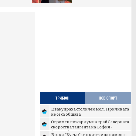
ТРИБЮН
НОВ СПОРТ
Евакуираха столичен мол. Причината
не се съобщава
Огромен пожар лумна край Северната
скоростна тангента на София -
(ВИДЕО)
Втори "Кугър" се притече на помощ в