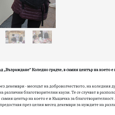
д „Възраждане“ Коледно градче, в самия център на което е
ез декември - месецът на доброволчеството, на коледния ду
а различни благотворителни каузи. Те се случват в разпо
 самия център на което е и Къщичка за благотворителност
 предоставя през целия месец декември за нуждите на разл