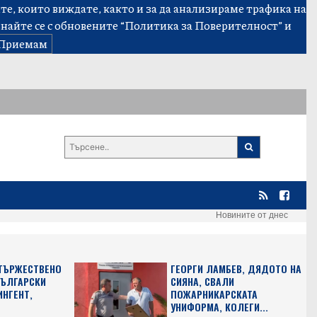
е, които виждате, както и за да анализираме трафика на
знайте се с обновените
“Политика за Поверителност”
и
Приемам
Новините от днес
 ТЪРЖЕСТВЕНО
ГЕОРГИ ЛАМБЕВ, ДЯДОТО НА
БЪЛГАРСКИ
СИЯНА, СВАЛИ
ИНГЕНТ,
ПОЖАРНИКАРСКАТА
УНИФОРМА, КОЛЕГИ...