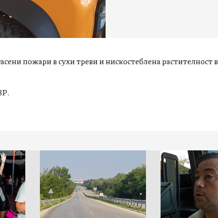
асени пожари в сухи треви и нискостеблена растителност 
ВР.