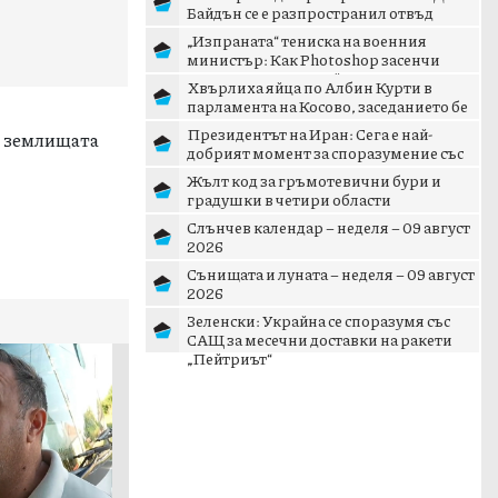
Байдън се е разпространил отвъд
костите
„Изпраната“ тениска на военния
министър: Как Photoshop засенчи
кризата с дрона край Кардам
Хвърлиха яйца по Албин Курти в
парламента на Косово, заседанието бе
прекъснато
Президентът на Иран: Сега е най-
в землищата
добрият момент за споразумение със
САЩ
Жълт код за гръмотевични бури и
градушки в четири области
Слънчев календар – неделя – 09 август
2026
Сънищата и луната – неделя – 09 август
2026
Зеленски: Украйна се споразумя със
САЩ за месечни доставки на ракети
„Пейтриът“