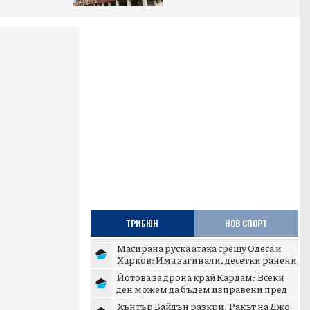
ТРИБЮН
НОВ СПОРТ
Масирана руска атака срещу Одеса и
Харков: Има загинали, десетки ранени
и сериозни разруше...
Йотова за дрона край Кардам: Всеки
ден можем да бъдем изправени пред
подобни инциденти
Хънтър Байдън разкри: Ракът на Джо