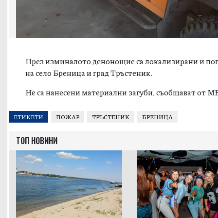
През изминалото денонощие са локализирани и пог
на село Бреница и град Тръстеник.
Не са нанесени материални загуби, съобщават от М
ЕТИКЕТИ
ПОЖАР
ТРЪСТЕНИК
БРЕНИЦА
ТОП НОВИНИ