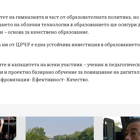
тет на гимназията и част от образователната политика, но
нето на облачни технологии в образованието ще осигури 
и – основа за качествено образование.
 ни от ЦРЧР е една устойчива инвестиция в образованието
 и капацитета на всеки участник – ученик и педагогичес
ли и проектно базирано обучение за повишаване на дигита
ифровизация- Ефективност- Качество.