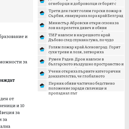
огнеборци и доброволци се борят с
пламъците
Трети ден гасят голям горски пожар в
Сърбия, евакуираха хора край Белград
Министър Абровски откри сезона за
лов на прелетен дивеч и обяви
дигитализация на ловните б...
ТИР навлезе в насрещното край
бразование и
Дъбово след спукана гума, по чудо
няма жертви
Голям пожар край Асеновград: Горят
сухи треви и лозя, затвориха
околовръстния път
Румен Радев: Дрон навлезе в
зможности за
българското въздушно пространство и
се взриви край границата с...
Учени откриха първите категорични
доказателства, че глобалното
раждат
затопляне се ускорява
Перник обяви частично бедствено
положение заради свлачище и
пропаднал път
аден от
ченици и 10
Швеция за
и за
нална