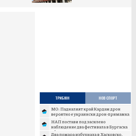
ТРИБЮН
НОВ СПОРТ
МО: Падналият край Кардам дрон
вероятно е украински дрон-примамка
„Майя“
НАП постави под засилено
наблюдение два фестивала в Бургаска
област
Два пожара избухнаха в Хасковско,