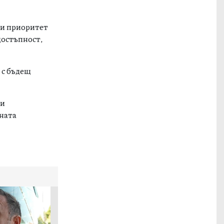
 и приоритет
достъпност,
 с бъдещ
ки
лната