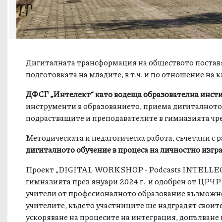
Дигиталната трансформация на обществото поставя
подготовката на младите, в т.ч. и по отношение на 
ДФСГ „Интелект“ като водеща образователна инст
инструменти в образованието, приема дигиталното 
подрастващите и преподавателите в гимназията чр
Методическата и педагогическа работа, съчетани с 
дигиталното обучение в процеса на личностно изгр
Проект „DIGITAL WORKSHOP - Podcasts INTELLECT-
гимназията през януари 2024 г. и одобрен от ЦРЧР 
учители от професионалното образование възможно
учителите, където участниците ще надградят свои
ускоряване на процесите на интеграция, допълван