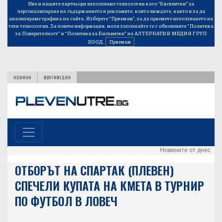
Ние и нашите партньори използваме технологии като “Бисквитки” за
персонализиране на съдържанието и рекламите, които виждате, както и за да
анализираме трафика на сайта. Изберете “Приемам”, за да приемете използването на
тези технологии. За повече информация, моля запознайте се с обновените
“Политика
за Поверителност”
и
“Политика за Бисквитки”
на АЛТЕРНАТИВ МЕДИЯ ГРУП
ЕООД.
Приемам
НОВИНИ
МУЛТИМЕДИЯ
Новините от днес
ОТБОРЪТ НА СПАРТАК (ПЛЕВЕН)
СПЕЧЕЛИ КУПАТА НА КМЕТА В ТУРНИР
ПО ФУТБОЛ В ЛОВЕЧ