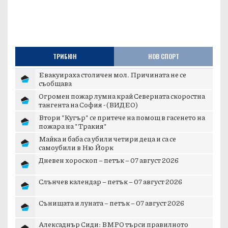
ТРИБЮН
НОВ СПОРТ
Евакуираха столичен мол. Причината не се
съобщава
Огромен пожар лумна край Северната скоростна
тангента на София - (ВИДЕО)
Втори "Кугър" се притече на помощ в гасенето на
пожара на "Тракия"
Майка и баба са убили четири деца и са се
самоубили в Ню Йорк
Дневен хороскоп – петък – 07 август 2026
Слънчев календар – петък – 07 август 2026
Сънищата и луната – петък – 07 август 2026
Алексаднър Сиди: ВМРО търси правилното