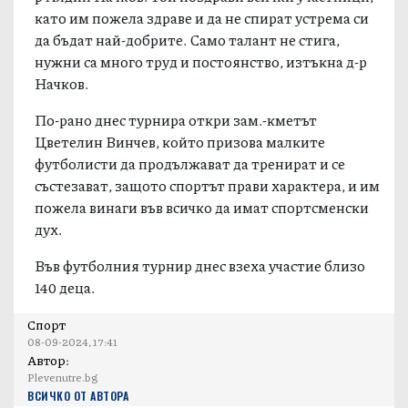
като им пожела здраве и да не спират устрема си
да бъдат най-добрите. Само талант не стига,
нужни са много труд и постоянство, изтъкна д-р
Начков.
По-рано днес турнира откри зам.-кметът
Цветелин Винчев, който призова малките
футболисти да продължават да тренират и се
състезават, защото спортът прави характера, и им
пожела винаги във всичко да имат спортсменски
дух.
Във футболния турнир днес взеха участие близо
140 деца.
Спорт
08-09-2024, 17:41
Автор:
Plevenutre.bg
ВСИЧКО ОТ АВТОРА