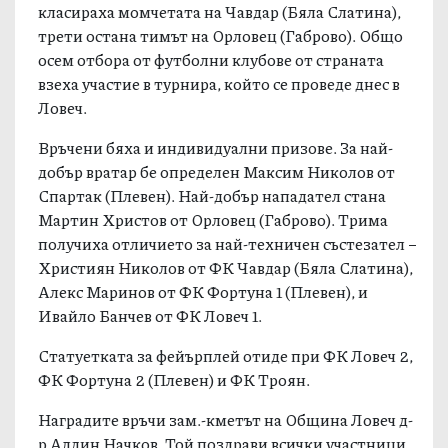
класираха момчетата на Чавдар (Бяла Слатина),
трети остана тимът на Орловец (Габрово). Общо
осем отбора от футболни клубове от страната
взеха участие в турнира, който се проведе днес в
Ловеч.
Връчени бяха и индивидуални призове. За най-
добър вратар бе определен Максим Николов от
Спартак (Плевен). Най-добър нападател стана
Мартин Христов от Орловец (Габрово). Трима
получиха отличието за най-техничен състезател –
Християн Николов от ФК Чавдар (Бяла Слатина),
Алекс Маринов от ФК Фортуна 1 (Плевен), и
Ивайло Банчев от ФК Ловеч 1.
Статуетката за фейърплей отиде при ФК Ловеч 2,
ФК Фортуна 2 (Плевен) и ФК Троян.
Наградите връчи зам.-кметът на Община Ловеч д-
р Алдин Начков. Той поздрави всички участници,