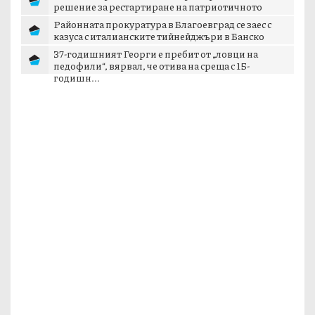
решение за рестартиране на патриотичното
пространст...
Районната прокуратура в Благоевград се заес с
казуса с италианските тийнейджъри в Банско
37-годишният Георги е пребит от „ловци на
педофили“, вярвал, че отива на среща с 15-
годишн...