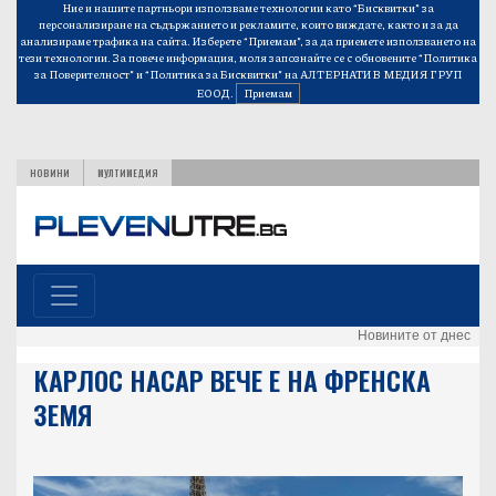
Ние и нашите партньори използваме технологии като “Бисквитки” за
персонализиране на съдържанието и рекламите, които виждате, както и за да
анализираме трафика на сайта. Изберете “Приемам”, за да приемете използването на
тези технологии. За повече информация, моля запознайте се с обновените
“Политика
за Поверителност”
и
“Политика за Бисквитки”
на АЛТЕРНАТИВ МЕДИЯ ГРУП
ЕООД.
Приемам
НОВИНИ
МУЛТИМЕДИЯ
Новините от днес
КАРЛОС НАСАР ВЕЧЕ Е НА ФРЕНСКА
ЗЕМЯ