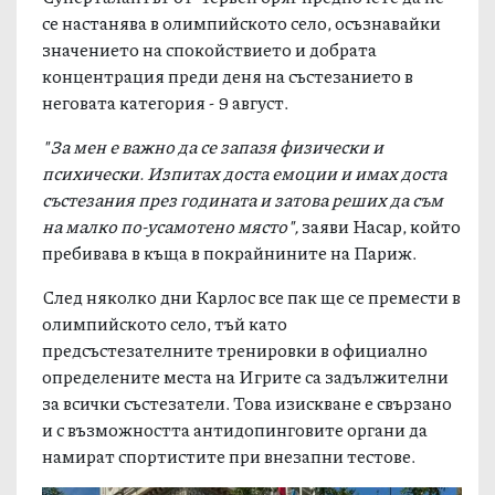
се настанява в олимпийското село, осъзнавайки
значението на спокойствието и добрата
концентрация преди деня на състезанието в
неговата категория - 9 август.
"За мен е важно да се запазя физически и
психически. Изпитах доста емоции и имах доста
състезания през годината и затова реших да съм
на малко по-усамотено място",
заяви Насар, който
пребивава в къща в покрайнините на Париж.
След няколко дни Карлос все пак ще се премести в
олимпийското село, тъй като
предсъстезателните тренировки в официално
определените места на Игрите са задължителни
за всички състезатели. Това изискване е свързано
и с възможността антидопинговите органи да
намират спортистите при внезапни тестове.