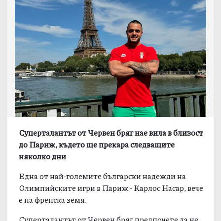
Суперталантът от Червен бряг нае вила в близост
до Париж, където ще прекара следващите
няколко дни
Eдна от най-големите български надежди на
Олимпийските игри в Париж - Карлос Насар, вече
е на френска земя.
Суперталантът от Червен бряг предпочете да не