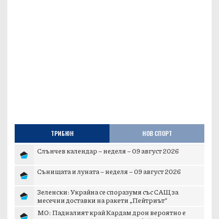
ТРИБЮН
НОВ СПОРТ
Слънчев календар – неделя – 09 август 2026
Сънищата и луната – неделя – 09 август 2026
Зеленски: Украйна се споразумя със САЩ за
месечни доставки на ракети „Пейтриът“
МО: Падналият край Кардам дрон вероятно е