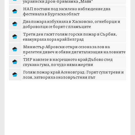
украински дрон-примамка „Майя“
НАП постави под засилено наблюдение два
фестивала в Бургаска област
Два пожара избухнаха в Хасковско, огнеборци и
доброволци се борят с пламъците
Трети ден гасят голям горски пожар в Сърбия,
евакуираха хора край Белград
Министър Абровски откри сезона за лов на
прелетен дивеч и обяви дигитализация на ловните
б...
ТИР навлезе в насрещното край Дъбово след
спукана гума, по чудо няма жертви
Голям пожар край Асеновград: Горят сухи треви и
лозя, затвориха околовръстния път