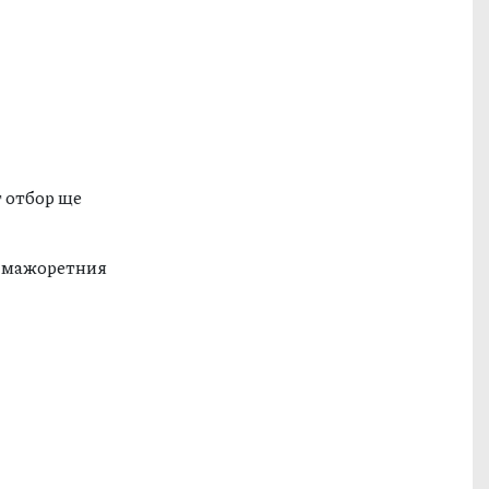
т отбор ще
в мажоретния