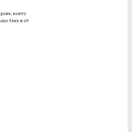
рова, които
ъщо така и от