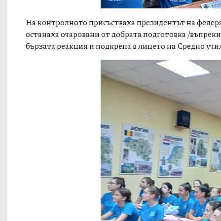
На контролното присъстваха президентът на феде
останаха очаровани от добрата подготовка /въпреки
бързата реакция и подкрепа в лицето на Средно учи