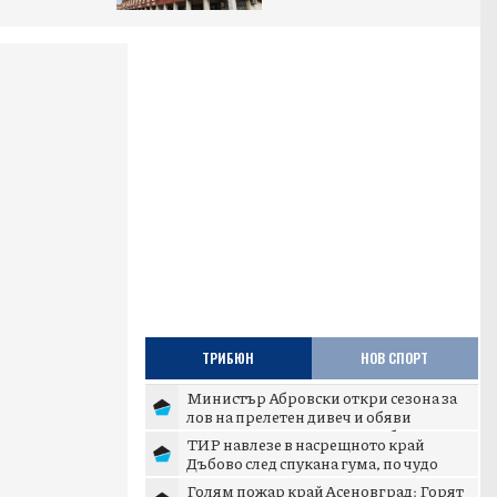
ТРИБЮН
НОВ СПОРТ
Министър Абровски откри сезона за
лов на прелетен дивеч и обяви
дигитализация на ловните б...
ТИР навлезе в насрещното край
Дъбово след спукана гума, по чудо
няма жертви
Голям пожар край Асеновград: Горят