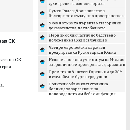
сухи треви и лозя, затвориха
околовръстния път
Румен Радев: Дрон навлезе в
българското въздушно пространство и
се взриви край границата с...
Учени откриха първите категорични
доказателства, че глобалното
затопляне се ускорява
Перник обяви частично бедствено
положение заради свлачище и
 на СК
пропаднал път
Четири европейски държави
предупредиха Русия заради Южна
Осетия
ията на СК
Испания постави ултиматум на Италия
за граничните проверки след кризата в
 град
Сеута
Времето на 8 август: Горещини до 38°
и следобедни бури с градушки
Родители обвиняват столична
а.
болница за заразяване на
новороденото им бебе с инфекция