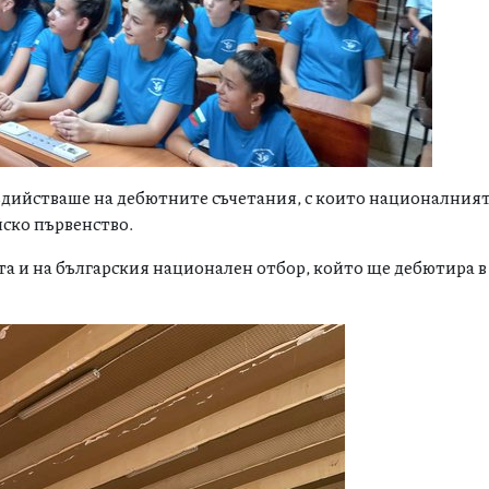
ъдийстваше на дебютните съчетания, с които националния
ско първенство.
та и на българския национален отбор, който ще дебютира 