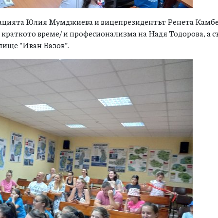
рацията Юлия Мумджиева и вицепрезидентът Ренета Камбе
 краткото време/ и професионализма на Надя Тодорова, а с
лище “Иван Вазов”.