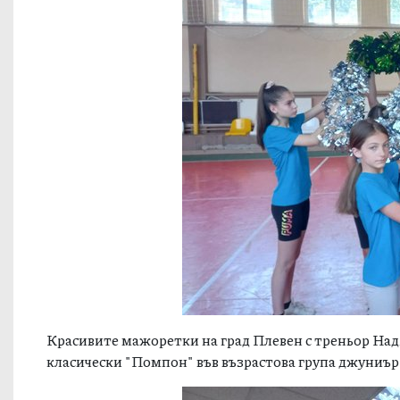
Красивите мажоретки на град Плевен с треньор Надя
класически "Помпон" във възрастова група джуниър