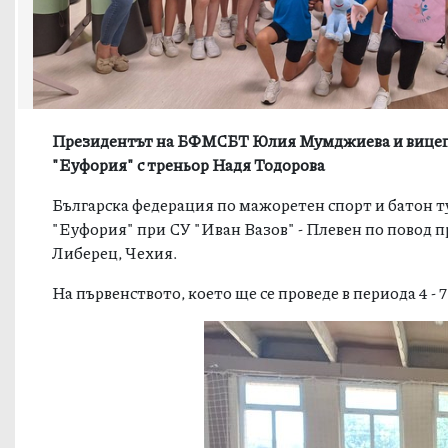
Президентът на БФМСБТ Юлия Мумджиева и вицепр
"Еуфория" с треньор Надя Тодорова
Българска федерация по мажоретен спорт и батон т
"Еуфория" при СУ "Иван Вазов" - Плевен по повод 
Либерец, Чехия.
На първенството, което ще се проведе в периода 4 -