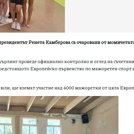
езидентът Ренета Камберова са очаровани от момичетата
уърлинг проведе официално контролно и оглед на съчетан
предстоящото Европейско първенство по мажоретен спорт в
 7 юли, ще вземат участие над 4000 мажоретки от цяла Европ