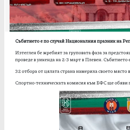
Събитието е по случай Националния празник на Ре
Изтеглен бе жребият за груповата фаза за предсто
проведе в уикенда нa 2-3 март в Плевен. Събитието
32 отбора от цялата страна намериха своето място в
Спортно-техническата комисия към БФС ще обяви п