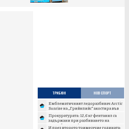
ТРИБЮН
НОВ СПОРТ
Емблематичният ледоразбивач Arctic
Sunrise на „Грийнпийс” акостира във
Варна
Прокуратурата: 12,6 кг фентанил са
задържани при разбиването на
наркобаза в София
И през второто тримесечие годината: