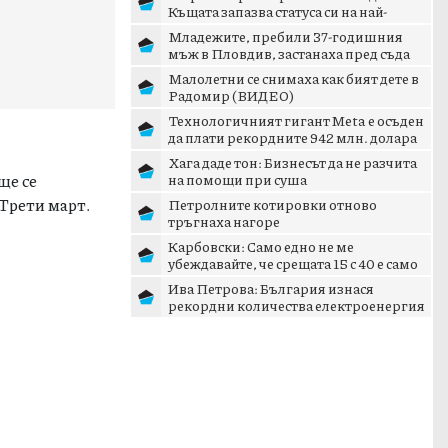
Къщата запазва статуса си на най-
предпочитаното жилище...
Младежите, пребили 37-годишния
мъж в Пловдив, застанаха пред съда
Малолетни се снимаха как бият дете в
Радомир (ВИДЕО)
Технологичният гигант Meta е осъден
да плати рекордните 942 млн. долара
заради вредите вър...
Хага даде тон: Бизнесът да не разчита
ще се
на помощи при суша
 Трети март.
Петролните котировки отново
тръгнаха нагоре
Карбовски: Само едно не ме
убеждавайте, че срещата 15 с 40 е само
среща
Ива Петрова: България изнася
рекордни количества електроенергия