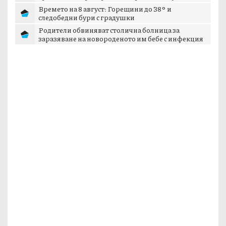
Времето на 8 август: Горещини до 38° и
следобедни бури с градушки
Родители обвиняват столична болница за
заразяване на новороденото им бебе с инфекция