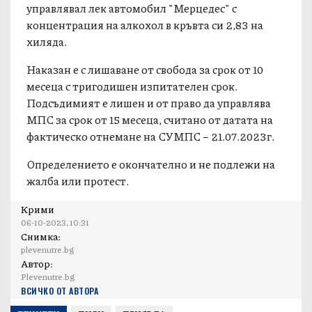
управлявал лек автомобил "Мерцедес" с
концентрация на алкохол в кръвта си 2,83 на
хиляда.
Наказан е с лишаване от свобода за срок от 10
месеца с тригодишен изпитателен срок.
Подсъдимият е лишен и от право да управлява
МПС за срок от 15 месеца, считано от датата на
фактическо отнемане на СУМПС – 21.07.2023г.
Определението е окончателно и не подлежи на
жалба или протест.
Крими
06-10-2023, 10:31
Снимка:
plevenutre.bg
Автор:
Plevenutre.bg
ВСИЧКО ОТ АВТОРА