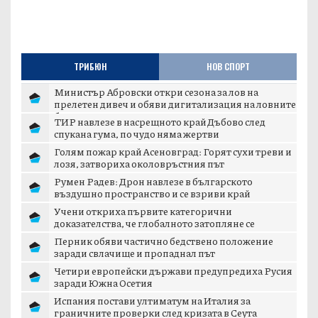
ТРИБЮН
НОВ СПОРТ
Министър Абровски откри сезона за лов на
прелетен дивеч и обяви дигитализация на ловните
б...
ТИР навлезе в насрещното край Дъбово след
спукана гума, по чудо няма жертви
Голям пожар край Асеновград: Горят сухи треви и
лозя, затвориха околовръстния път
Румен Радев: Дрон навлезе в българското
въздушно пространство и се взриви край
границата с...
Учени откриха първите категорични
доказателства, че глобалното затопляне се
ускорява
Перник обяви частично бедствено положение
заради свлачище и пропаднал път
Четири европейски държави предупредиха Русия
заради Южна Осетия
Испания постави ултиматум на Италия за
граничните проверки след кризата в Сеута