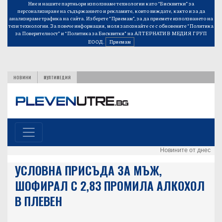
Ние и нашите партньори използваме технологии като “Бисквитки” за
персонализиране на съдържанието и рекламите, които виждате, както и за да
анализираме трафика на сайта. Изберете “Приемам”, за да приемете използването на
тези технологии. За повече информация, моля запознайте се с обновените
“Политика
за Поверителност”
и
“Политика за Бисквитки”
на АЛТЕРНАТИВ МЕДИЯ ГРУП
ЕООД.
Приемам
НОВИНИ
МУЛТИМЕДИЯ
Новините от днес
УСЛОВНА ПРИСЪДА ЗА МЪЖ,
ШОФИРАЛ С 2,83 ПРОМИЛА АЛКОХОЛ
В ПЛЕВЕН