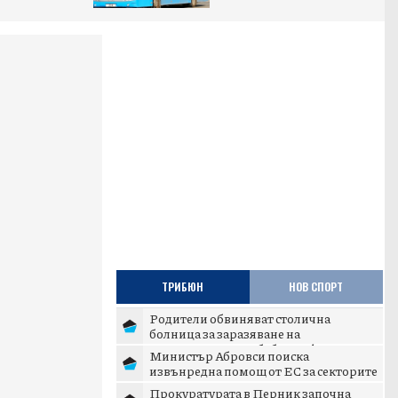
ТРИБЮН
НОВ СПОРТ
Родители обвиняват столична
болница за заразяване на
новороденото им бебе с инфекция
Министър Абровси поиска
извънредна помощ от ЕС за секторите
млекопроизводство и свиневъдст...
Прокуратурата в Перник започна