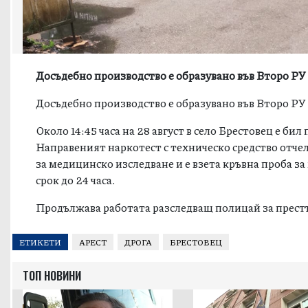
Досъдебно производство е образувано във Второ РУ
Досъдебно производство е образувано във Второ РУ
Около 14:45 часа на 28 август в село Брестовец е би
Направеният наркотест с техническо средство отч
за медицинско изследване и е взета кръвна проба з
срок до 24 часа.
Продължава работата разследващ полицай за прес
ЕТИКЕТИ
АРЕСТ
ДРОГА
БРЕСТОВЕЦ
ТОП НОВИНИ