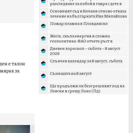
разследване за побой и гавра с дете в
Радомир
Основният съд в Кочани отново отказа
лечение на българката Ива Михайлова
Пожар пламна в Пловдивско
Жеги, скъпа енергия и сложна
геополитика: ФАО отчете ръст в
световните цени на храните
Дневен хороскоп – събота – 8 август
2026
.
Слънчев календар за 8 август, събота
ден е талон
 мярка за
Сънищата на 8 август
Ще продължи ли безгрешният ход на
 Плевен.
Левски и срещу Локо (Пд)