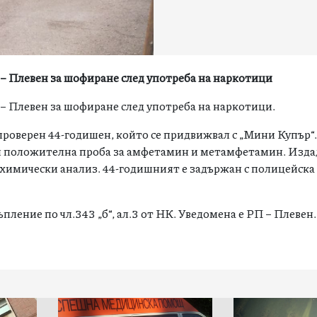
 – Плевен за шофиране след употреба на наркотици
 – Плевен за шофиране след употреба на наркотици.
л проверен 44-годишен, който се придвижвал с „Мини Купър“
ел положителна проба за амфетамин и метамфетамин. Изда
а химически анализ. 44-годишният е задържан с полицейска
тъпление по чл.343 „б“, ал.3 от НК. Уведомена е РП –