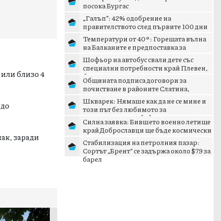
посока Бургас
„Галъп”: 42% одобрение на
правителството след първите 100 дни
управление
Температури от 40°: Горещата вълна
на Балканите е предпоставка за
пожари
Шофьор на автобус свали дете със
специални потребности край Плевен,
 или близо 4
било с изтекла карта
Общината подписа договори за
почистване в районите Слатина,
Изгрев и Подуяне
Шкварек: Нямаше как да не се мине и
 до
този път без любимото за
умнокрасивите обобщаване какъ...
Силна заявка: Бившето военно летище
край Доброславци ще бъде космически
лак, заради
и технологичен цен...
Стабилизация на петролния пазар:
Сортът „Брент“ се задържа около $79 за
барел