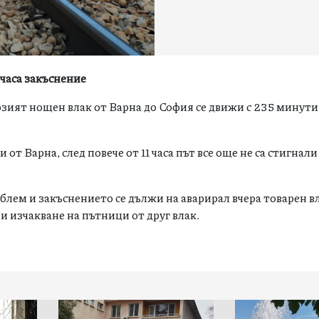
 часа закъснение
зият нощен влак от Варна до София се движи с 235 минути
т Варна, след повече от 11 часа път все още не са стигнали
облем и закъснението се дължи на аварирал вчера товарен в
и изчакване на пътници от друг влак.