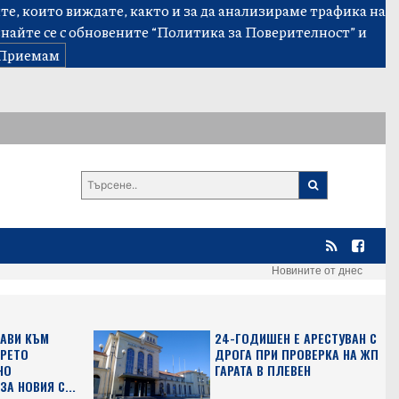
е, които виждате, както и за да анализираме трафика на
знайте се с обновените
“Политика за Поверителност”
и
Приемам
Новините от днес
АВИ КЪМ
24-ГОДИШЕН Е АРЕСТУВАН С
ТРЕТО
ДРОГА ПРИ ПРОВЕРКА НА ЖП
НО
ГАРАТА В ПЛЕВЕН
А НОВИЯ С...