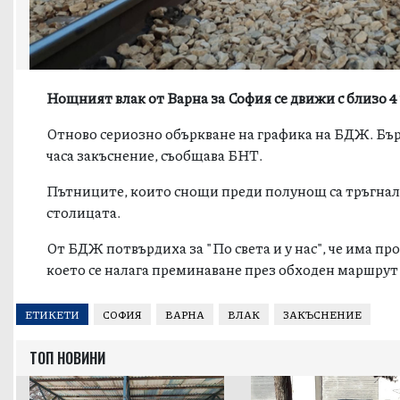
Нощният влак от Варна за София се движи с близо 4
Отново сериозно объркване на графика на БДЖ. Бър
часа закъснение, съобщава БНТ.
Пътниците, които снощи преди полунощ са тръгнали о
столицата.
От БДЖ потвърдиха за "По света и у нас", че има пр
което се налага преминаване през обходен маршрут 
ЕТИКЕТИ
СОФИЯ
ВАРНА
ВЛАК
ЗАКЪСНЕНИЕ
ТОП НОВИНИ