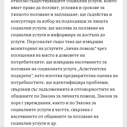
Екипът ще информира интересуващите се
относно съществуващите социални услуги, които
имат право да ползват, условия и срокове за
тяхното ползване и заплащане; ще съдейства и
консултира за избор на подходящи за лицата
социални услуги; ще насочва за ползване на
социални услуги и информира за достъпа до
услуги. Персоналът също така ще извършва
мониторинг на услугите „лична помощ“ чрез
посещения на място в домовете на
потребителите; ще извършва насочването за
ползване на социалната услуга „Асистентска
подкрепа“, като изготвя предварителна оценка на
потребностите; ще идентифицира проблеми,
свързани със задълженията и отговорностите на
общините по Закона за личната помощ, Закона за
хора с увреждания, както и по Закона за
социалните услуги в частта, свързана с
насочването от общините за ползване на