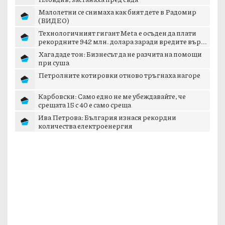
Младежите, пребили 37-годишния мъж в
Пловдив, застанаха пред съда
Малолетни се снимаха как бият дете в Радомир
(ВИДЕО)
Технологичният гигант Meta е осъден да плати
рекордните 942 млн. долара заради вредите вър...
Хага даде тон: Бизнесът да не разчита на помощи
при суша
Петролните котировки отново тръгнаха нагоре
Карбовски: Само едно не ме убеждавайте, че
срещата 15 с 40 е само среща
Ива Петрова: България изнася рекордни
количества електроенергия