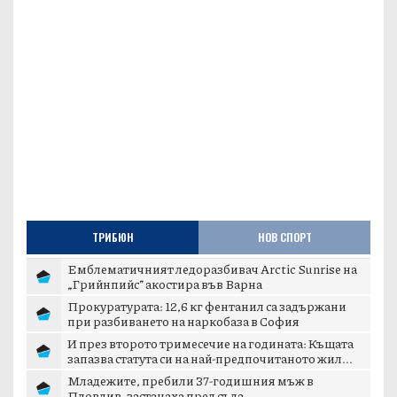
ТРИБЮН
НОВ СПОРТ
Емблематичният ледоразбивач Arctic Sunrise на
„Грийнпийс” акостира във Варна
Прокуратурата: 12,6 кг фентанил са задържани
при разбиването на наркобаза в София
И през второто тримесечие на годината: Къщата
запазва статута си на най-предпочитаното жил...