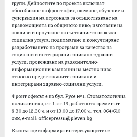
качествена грижа на лицата от най-уязвимите
групи. Дейностите по проекта включват
обособяване на фронт офис, наемане, обучение и
супервизия на персонала за осъществяване на
правомощията на общинско ниво; изготвяне на
анализи и проучване на състоянието на всяка
социална услуга; подпомагане и консултиране
разработването на програми за качество на
социални и интегрирани социално-здравни
услуги; провеждане на разяснително-
информационни кампании на местно ниво
относно предоставяните социални и
интегрирани здравно-социални услуги.
Фронт офисът е на бул. Русе № 1, Стоматологична
поликлиника, ет. 1, ст. 13, работното време е от
8.30 до 12.30 ч. и от 13.00 до 17.00 ч., тел. 064/610
088, e-mail:
officepressu@pleven.bg