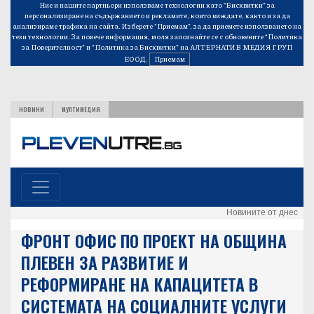
Ние и нашите партньори използваме технологии като “Бисквитки” за
персонализиране на съдържанието и рекламите, които виждате, както и за да
анализираме трафика на сайта. Изберете “Приемам”, за да приемете използването на
тези технологии. За повече информация, моля запознайте се с обновените
“Политика
за Поверителност”
и
“Политика за Бисквитки”
на АЛТЕРНАТИВ МЕДИЯ ГРУП
ЕООД.
Приемам
НОВИНИ
МУЛТИМЕДИЯ
Новините от днес
ФРОНТ ОФИС ПО ПРОЕКТ НА ОБЩИНА
ПЛЕВЕН ЗА РАЗВИТИЕ И
РЕФОРМИРАНЕ НА КАПАЦИТЕТА В
СИСТЕМАТА НА СОЦИАЛНИТЕ УСЛУГИ