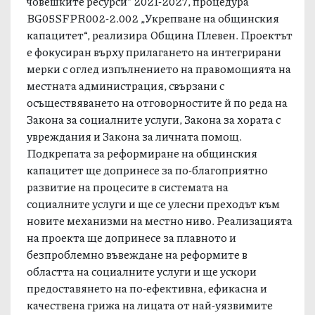
финансиран по Програма „Развитие на
човешките ресурси“ 2021-2027, процедура
BG05SFPR002-2.002 „Укрепване на общинския
капацитет“, реализира Община Плевен. Проектът
е фокусиран върху прилагането на интегрирани
мерки с оглед изпълнението на правомощията на
местната администрация, свързани с
осъществяването на отговорностите й по реда на
Закона за социалните услуги, Закона за хората с
увреждания и Закона за личната помощ.
Подкрепата за реформиране на общинския
капацитет ще допринесе за по-благоприятно
развитие на процесите в системата на
социалните услуги и ще се улесни преходът към
новите механизми на местно ниво. Реализацията
на проекта ще допринесе за плавното и
безпроблемно въвеждане
на реформите в
областта на социалните услуги и ще ускори
предоставянето на по-ефективна, ефикасна и