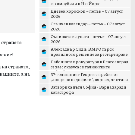
се самоубили в Ню Йорк
Дневен хороскоп – петък – 07 август
2026
Слънчев календар – петък – 07 август
2026
Сънищата и луната – петък – 07 август
2026
а страната
Алексаднър Сиди: ВМРО търси
роение!
правилното решение за рестартиране
на патриотичното пространст...
Районната прокуратура в Благоевград
 на страната,
се заес с казуса с италианските
тийнейджъри в Банско
кациите, а на
37-годишният Георги е пребит от
„ловци на педофили“, вярвал, че отива
на среща с 15-годишн...
Затвориха пътя София - Варна заради
катастрофа