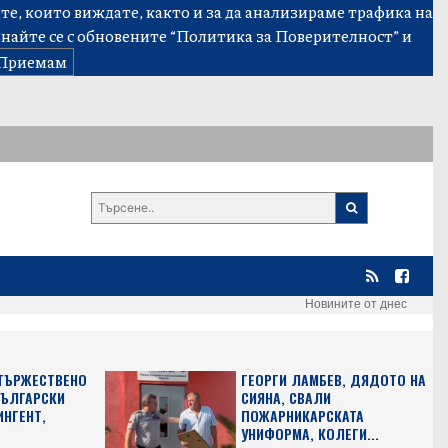
е, които виждате, както и за да анализираме трафика на
знайте се с обновените
“Политика за Поверителност”
и
Приемам
Новините от днес
 ТЪРЖЕСТВЕНО
ГЕОРГИ ЛАМБЕВ, ДЯДОТО НА
БЪЛГАРСКИ
СИЯНА, СВАЛИ
ИНГЕНТ,
ПОЖАРНИКАРСКАТА
УНИФОРМА, КОЛЕГИ...