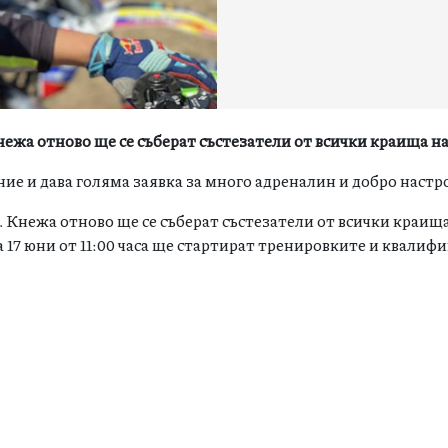
 Кнежа отново ще се съберат състезатели от всички краища н
ие и дава голяма заявка за много адреналин и добро наст
гр. Кнежа отново ще се съберат състезатели от всички краища
а 17 юни от 11:00 часа ще стартират тренировките и квалифи