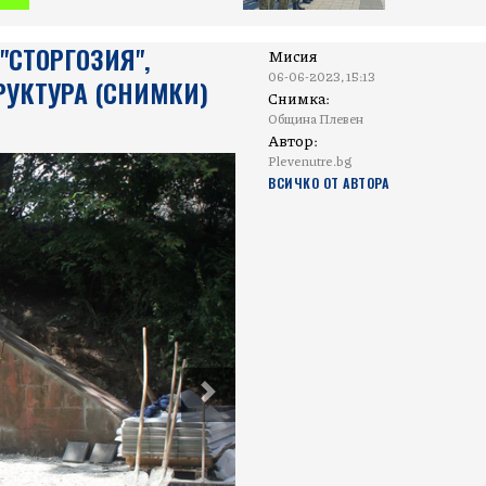
"СТОРГОЗИЯ",
Мисия
06-06-2023, 15:13
УКТУРА (СНИМКИ)
Снимка:
Община Плевен
Автор:
Plevenutre.bg
ВСИЧКО ОТ АВТОРА
Next