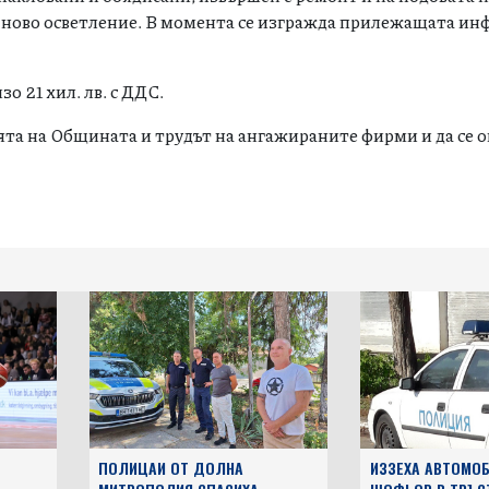
пакловани и боядисани, извършен е ремонт и на подовата н
 ново осветление. В момента се изгражда прилежащата ин
о 21 хил. лв. с ДДС.
ята на Общината и трудът на ангажираните фирми и да се о
ПОЛИЦАИ ОТ ДОЛНА
ИЗЗЕХА АВТОМОБ