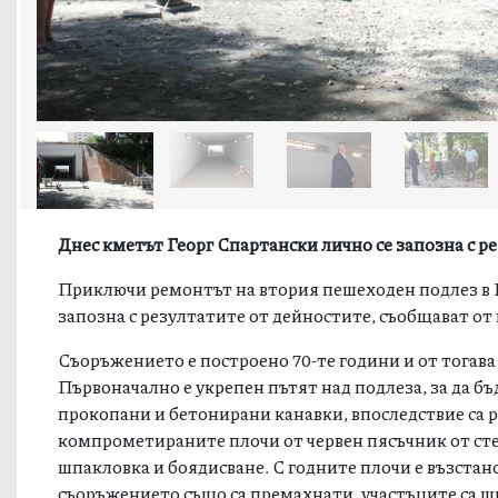
Днес кметът Георг Спартански лично се запозна с р
Приключи ремонтът на втория пешеходен подлез в Пл
запозна с резултатите от дейностите, съобщават от
Съоръжението е построено 70-те години и от тогава 
Първоначално е укрепен пътят над подлеза, за да бъ
прокопани и бетонирани канавки, впоследствие са 
компрометираните плочи от червен пясъчник от сте
шпакловка и боядисване. С годните плочи е възстан