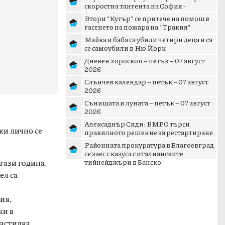
скоростна тангента на София -
(ВИДЕО)
Втори "Кугър" се притече на помощ в
гасенето на пожара на "Тракия"
Майка и баба са убили четири деца и са
се самоубили в Ню Йорк
Дневен хороскоп – петък – 07 август
2026
Слънчев календар – петък – 07 август
2026
Сънищата и луната – петък – 07 август
2026
Алексаднър Сиди: ВМРО търси
правилното решение за рестартиране
ки лично се
на патриотичното пространст...
Районната прокуратура в Благоевград
се заес с казуса с италианските
тийнейджъри в Банско
тази година.
ел са
а
ия,
ки в