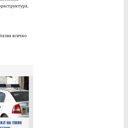
астилка,
фраструктура,
пазва всичко
ИЛ НА ПИЯН