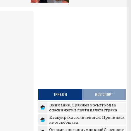
ТРИБЮН
НОВ СПОРТ
Внимание: Оранжев и жълт код за
опасни жеги в почти цялата страна
Евакуираха столичен мол. Причината
не се съобщава
Огромен пожар лумна край Северната