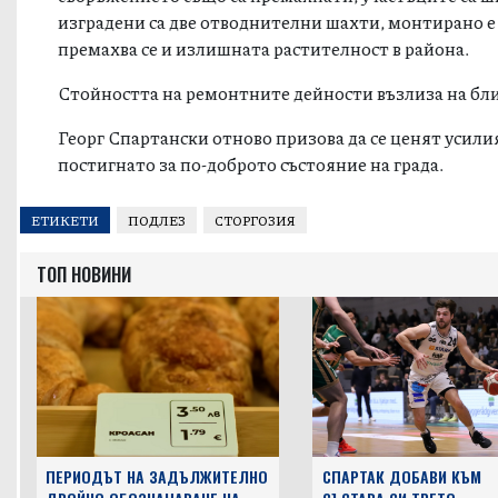
съоръжението също са премахнати, участъците са ш
изградени са две отводнителни шахти, монтирано е
премахва се и излишната растителност в района.
Стойността на ремонтните дейности възлиза на близ
Георг Спартански отново призова да се ценят усили
постигнато за по-доброто състояние на града.
ЕТИКЕТИ
ПОДЛЕЗ
СТОРГОЗИЯ
ТОП НОВИНИ
ПЕРИОДЪТ НА ЗАДЪЛЖИТЕЛНО
СПАРТАК ДОБАВИ КЪМ