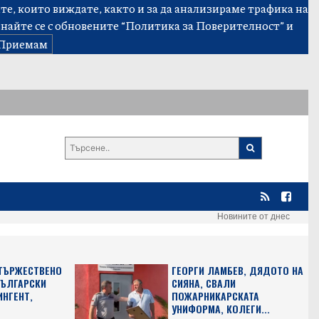
е, които виждате, както и за да анализираме трафика на
знайте се с обновените
“Политика за Поверителност”
и
Приемам
Новините от днес
 ТЪРЖЕСТВЕНО
ГЕОРГИ ЛАМБЕВ, ДЯДОТО НА
БЪЛГАРСКИ
СИЯНА, СВАЛИ
ИНГЕНТ,
ПОЖАРНИКАРСКАТА
УНИФОРМА, КОЛЕГИ...