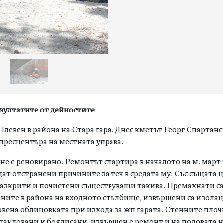
езултатите от дейностите
евен в района на Стара гара. Днес кметът Георг Спартанс
 пресцентъра на местната управа.
не е реновирано. Ремонтът стартира в началото на м. март 
дат отстранени причините за теч в средата му. Със същата ц
разкрити и почистени съществуващи такива. Премахнати с
ните в района на входното стълбище, извършени са изолац
овена облицовката при изхода за жп гарата. Стенните плоч