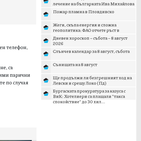
лечение на българката Ива Михайлова
Пожар пламна в Пловдивско
Жеги, скъпа енергия и сложна
геополитика: ФАО отчете ръст в
световните цени на храните
Дневен хороскоп – събота – 8 август
2026
ен телефон,
Слънчев календар за 8 август, събота
Сънищата на 8 август
не, са
жими парични
Ще продължи ли безгрешният ход на
те по случая
Левски и срещу Локо (Пд)
Бургаската прокуратура за казуса с
ВиК: Хотелиери са плащали "такса
спокойствие" до 30 хил...