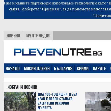
Ние и нашите партньори използваме технологии като “Би
сайта. Изберете “Приемам”, за да приемете използван
“Политик
НОВИНИ
МУЛТИМЕДИЯ
НАЧАЛО
МИСИЯ ПЛЕВЕН
БЪЛГАРИЯ
КРИМИ
ПАРИТЕ
ИЗБРАНИ НОВИНИ
ДВА 100-ГОДИШНИ ДЪБА
КРАЙ ПЛЕВЕН СТАНАХА
ЗАЩИТЕНИ ВЕКОВНИ
ДЪРВЕТА