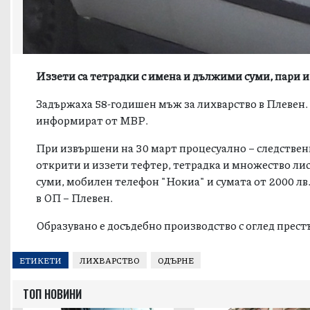
Иззети са тетрадки с имена и дължими суми, пари 
Задържаха 58-годишен мъж за лихварство в Плевен.
информират от МВР.
При извършени на 30 март процесуално – следствени 
открити и иззети тефтер, тетрадка и множество лис
суми, мобилен телефон "Нокиа" и сумата от 2000 лв
в ОП – Плевен.
Образувано е досъдебно производство с оглед прест
ЕТИКЕТИ
ЛИХВАРСТВО
ОДЪРНЕ
ТОП НОВИНИ