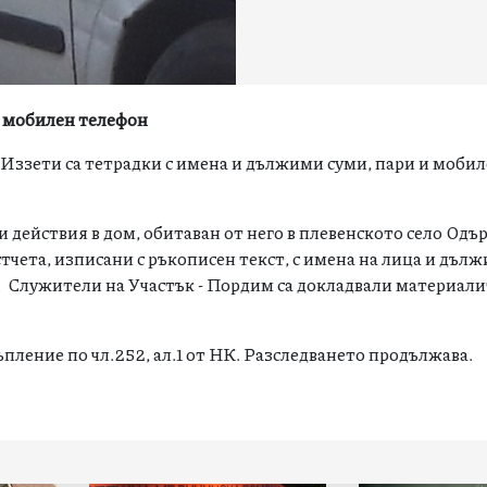
и мобилен телефон
 Иззети са тетрадки с имена и дължими суми, пари и мобил
действия в дом, обитаван от него в плевенското село Одър
тчета, изписани с ръкописен текст, с имена на лица и дъл
. Служители на Участък - Пордим са докладвали материали
ъпление по чл.252, ал.1 от НК. Разследването продължава.