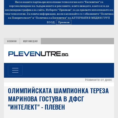
Ние и нашите партньори използваме технологии като “Бисквитки” за
персонализиране на съдържанието и рекламите, които виждате, както и за да
анализираме трафика на сайта. Изберете “Приемам”, за да приемете използването на
тези технологии. За повече информация, моля запознайте се с обновените
“Политика
за Поверителност”
и
“Политика за Бисквитки”
на АЛТЕРНАТИВ МЕДИЯ ГРУП
ЕООД.
Приемам
НОВИНИ
МУЛТИМЕДИЯ
Новините от днес
ОЛИМПИЙСКАТА ШАМПИОНКА ТЕРЕЗА
МАРИНОВА ГОСТУВА В ДФСГ
"ИНТЕЛЕКТ" - ПЛЕВЕН