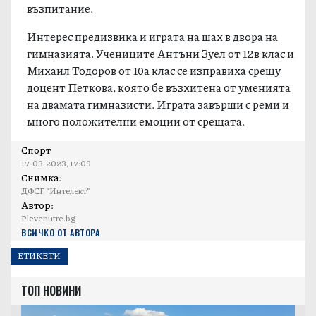
системата на БА на МВР, учител по физическо
възпитание.
Интерес предизвика и играта на шах в двора на
гимназията. Учениците Антъни Зуел от 12в клас и
Михаил Тодоров от 10а клас се изправиха срещу
доцент Петкова, която бе възхитена от уменията
на двамата гимназисти. Играта завърши с реми и
много положителни емоции от срещата.
Спорт
17-03-2023, 17:09
Снимка:
ДФСГ "Интелект"
Автор:
Plevenutre.bg
ВСИЧКО ОТ АВТОРА
ЕТИКЕТИ
ТОП НОВИНИ