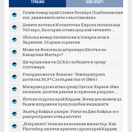
ТРИБЮН
НОВ СПОРТ
Голям пожар край Сливен блокира Подбалканския
път, движението вече е възстановено
Цените на тока в Югоизточна Европа скочиха над
700 евро, България остава сред най-евтините...
Сблъсък между пътнически и товарен влак в
Хърватия: 25 души са ранени
Може ли Фонсека да детронира Шелтън на
Канадския Мастърс?
Ще продължи ли ЦСКА с победите и срещу
Септември
Рекордна жега в Хонконг: Температурата
достигна 36,9°C за първи път от 1884 г.
Масирана руска атака срещу Одеса и Харков: Има
загинали, десетки ранени и сериозни разруше...
Йотова за дрона край Кардам: Всеки ден можем да
бъдем изправени пред подобни инциденти
Хънтър Байдън разкри: Ракът на Джо Байдън се е
разпространил отвъд костите