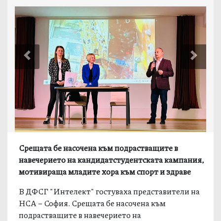
Previous
Next
Срещата бе насочена към подрастващите в
навечерието на кандидатстудентската кампания,
мотивираща младите хора към спорт и здраве
В ДФСГ "Интелект" гостуваха представители на
НСА – София. Срещата бе насочена към