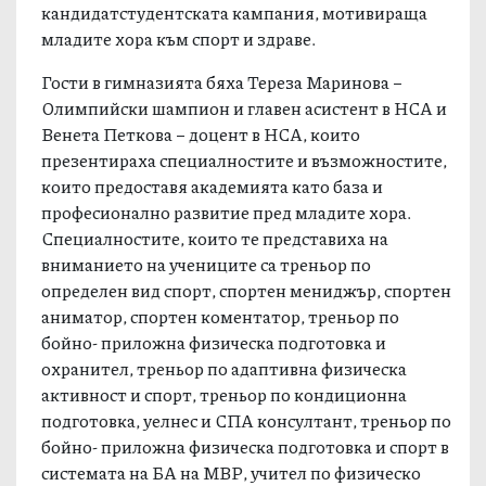
подрастващите в навечерието на
кандидатстудентската кампания, мотивираща
младите хора към спорт и здраве.
Гости в гимназията бяха Тереза Маринова –
Олимпийски шампион и главен асистент в НСА и
Венета Петкова – доцент в НСА, които
презентираха специалностите и възможностите,
които предоставя академията като база и
професионално развитие пред младите хора.
Специалностите, които те представиха на
вниманието на учениците са треньор по
определен вид спорт, спортен мениджър, спортен
аниматор, спортен коментатор, треньор по
бойно- приложна физическа подготовка и
охранител, треньор по адаптивна физическа
активност и спорт, треньор по кондиционна
подготовка, уелнес и СПА консултант, треньор по
бойно- приложна физическа подготовка и спорт в