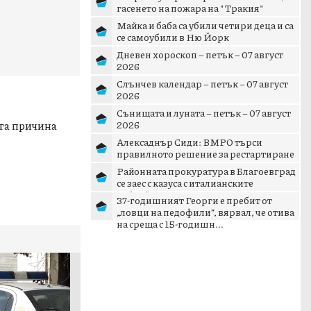
гасенето на пожара на "Тракия"
Майка и баба са убили четири деца и са
се самоубили в Ню Йорк
Дневен хороскоп – петък – 07 август
2026
Слънчев календар – петък – 07 август
2026
Сънищата и луната – петък – 07 август
ата причина
2026
.
Алексаднър Сиди: ВМРО търси
правилното решение за рестартиране
на патриотичното пространст...
Районната прокуратура в Благоевград
се заес с казуса с италианските
тийнейджъри в Банско
37-годишният Георги е пребит от
„ловци на педофили“, вярвал, че отива
на среща с 15-годишн...