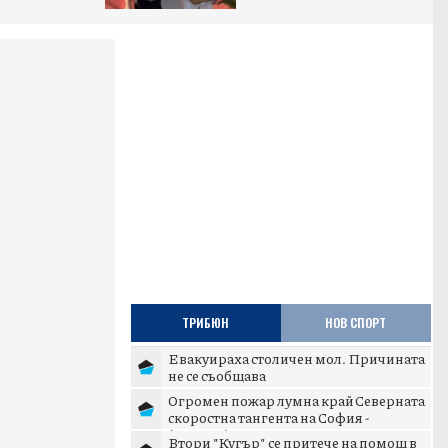
ТРИБЮН
НОВ СПОРТ
Евакуираха столичен мол. Причината
не се съобщава
Огромен пожар лумна край Северната
скоростна тангента на София -
(ВИДЕО)
Втори "Кугър" се притече на помощ в