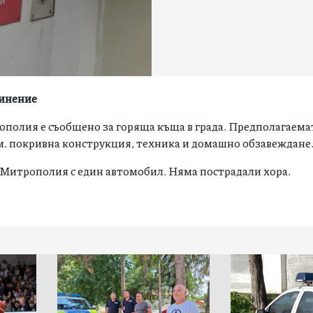
динение
рополия е съобщено за горяща къща в града. Предполагаем
. м. покривна конструкция, техника и домашно обзавеждане
 Митрополия с един автомобил. Няма пострадали хора.