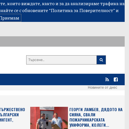
е, които виждате, както и за да анализираме трафика на
знайте се с обновените
“Политика за Поверителност”
и
Приемам
Новините от днес
 ТЪРЖЕСТВЕНО
ГЕОРГИ ЛАМБЕВ, ДЯДОТО НА
БЪЛГАРСКИ
СИЯНА, СВАЛИ
ИНГЕНТ,
ПОЖАРНИКАРСКАТА
УНИФОРМА, КОЛЕГИ...