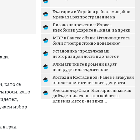
България и Украйна рабиха мащабна
мрежа за разпространение на
наркотици
Високо напрежение: Израел
възобнови ударите в Ливан, въпреки
преговорите в Рим
МВР в Банско обяви: Италианците са
били с "непристойно поведение"
Установиха "продължаващ
а да
неоторизиран достъп до част от
административните информационни
Климатичните промени карат
мре...
пеперудите да търсят нови
местообитания
а
Костадин Костадинов: Радев е атакуван
от плажoвете от неговите депутати
, като се
Александър Сиди: България няма как
въпроси, като
да бъде въвлечена във войната в
видетел,
Близкия Изток - не вижд...
лучаен избор
 в град