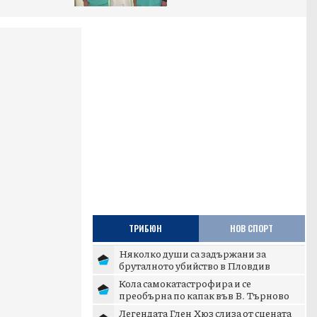
ТРИБЮН
НОВ СПОРТ
Няколко души са задържани за
бруталното убийство в Пловдив
Кола самокатастрофира и се
преобърна по капак във В. Търново
Легендата Глен Хюз слиза от сцената