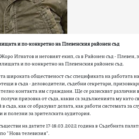
лищата и по-конкретно на Плевенския районен съд
Жоро Игнатов и неговият екип, са в Районен съд - Плевен, з
илищата и по-конкретно на Плевенския районен съд.
ата широката общественост със спецификата на работата н
тещи в съда - деловодители, съдебни секретари, призовкари
телно контакта им с граждани. Ще се разискват различни 
получи призовка от съда, какви са задълженията му като с
 в съда, как се образуват делата, как работи системата за с
ни и полезни за зрителската аудитория.
ъществи на датите 17-18.03.2022 година в Съдебната палата
 по "Нова телевизия".