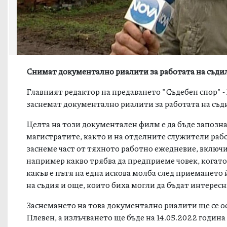
Снимат документално риалити за работата на съди
Главният редактор на предаването "Съдебен спор" - 
заснемат документално риалити за работата на съд
Целта на този документален филм е да бъде запозн
магистратите, както и на отделните служители рабо
заснеме част от тяхното работно ежедневие, включи
например какво трябва да предприеме човек, когато 
какъв е пътя на една искова молба след приемането й
на съдия и още, които биха могли да бъдат интерес
Заснемането на това документално риалити ще се ос
Плевен, а излъчването ще бъде на 14.05.2022 година