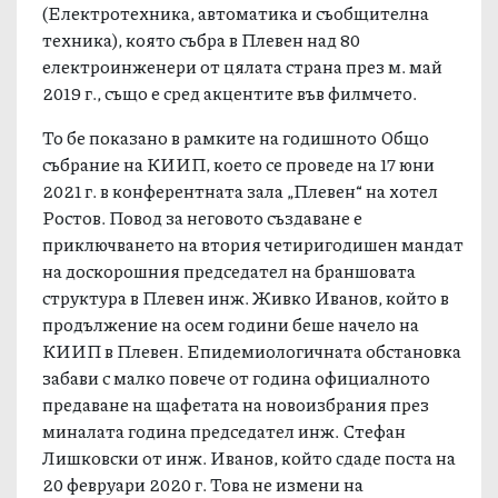
(Електротехника, автоматика и съобщителна
техника), която събра в Плевен над 80
електроинженери от цялата страна през м. май
2019 г., също е сред акцентите във филмчето.
То бе показано в рамките на годишното Общо
събрание на КИИП, което се проведе на 17 юни
2021 г. в конферентната зала „Плевен“ на хотел
Ростов. Повод за неговото създаване е
приключването на втория четиригодишен мандат
на доскорошния председател на браншовата
структура в Плевен инж. Живко Иванов, който в
продължение на осем години беше начело на
КИИП в Плевен. Епидемиологичната обстановка
забави с малко повече от година официалното
предаване на щафетата на новоизбрания през
миналата година председател инж. Стефан
Лишковски от инж. Иванов, който сдаде поста на
20 февруари 2020 г. Това не измени на