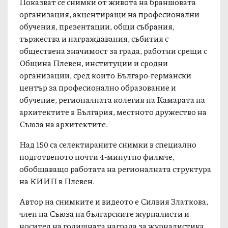
Показват се снимки от живота на браншовата
организация, акцентиращи на професионални
обучения, презентации, общи събрания,
тържества и награждавания, събития с
обществена значимост за града, работни срещи с
Община Плевен, институции и сродни
организации, сред които Българо-германски
център за професионално образование и
обучение, регионалната колегия на Камарата на
архитектите в България, местното дружество на
Съюза на архитектите.
Над 150 са селектираните снимки в специално
подготвеното почти 4-минутно филмче,
обобщаващо работата на регионалната структура
на КИИП в Плевен.
Автор на снимките и видеото е Силвия Златкова,
член на Съюза на българските журналисти и
носител на годишната награда за журналистика