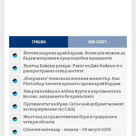
ТРИБЮН
НОВ СПОРТ
Йотова за дрона край Кардам: Всеки ден можем да
бъдем изправени пред подобни инциденти
Хънтър Байдън разкри: Ракът на Джо Байдън се е
разпространил отвъд костите
„Изпраната“ тениска на военния министър: Как
Photoshop засенчи кризата с дрона край Кардам
Хвърлиха яйца по Албин Курти в парламента на
Косово, заседанието бе прекъснато
Президентът на Иран: Сега е най-добрият момент
за споразумение със САЩ
Жълт код за гръмотевични бури и градушки в
четири области
Слънчев календар – неделя – 09 август 2026