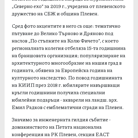
„Северно ехо“ за 2019 г., учредена от плевенското
дружество на СБЖ и община Плевен.
Сред фото акцентите в него са още: тематично
пътуване до Велико Търново и Дряново под
наслов „По стъпките на Колю Фичето“, с което
регионалната колегия отбеляза 15-та годишнина
на браншовата организация; популяризиране на
архитектурното многообразие на нашия град в
годината, обявена за Европейска година на
културното наследство. По повод годишнината
на КИИП през 2018 г. юбилярите навършващи
кръгли годишнини получиха специални
юбилейни подаръци - акварели на ландш. арх.
Емил Радков с емблематични сгради на Плевен.
Значимо за инженерната гилдия събитие -
домакинството на Петата национална
конференция на РК Плевен, секция ЕАСТ