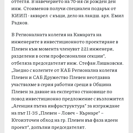
оттегля. В навечерието на 70-ия си рожден ден
инж. Стоименов получи специален подарък от
КИИП - акварел с къщи, дело на ландш. арх. Емил
Радков.
В Регионалната колегия на Камарата на
инженерите в инвестиционното проектиране в
Плевен към момента членуват 221 инженери,
разделени в осем професионални секции“,
отбеляза председателят инж. Стефан Лишковски.
„Заедно с колегите от КАБ Регионална колегия
Плевен и САБ Дружество Плевен неотдавна
участвахме в серия работни срещи в Община
Плевен за даване на експертно становище по
повод инвестиционно предложение с възложител
„Агенция пътна инфраструктура“ за изграждане
на път II-35 „Плевен – Ловеч – Кърнаре“ –
Югоизточен обход на гр. Плевен във фаза идеен
проект“, допълни председателят.