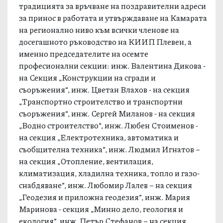
традицията за връчване на поздравителни адреси
за принос в работата и утвърждаване на Камарата
на регионално ниво към всички членове на
досегашното ръководство на КИИП Плевен, а
именно председателите на осемте
професионални секции: инж. Валентина Дикова -
на Секция „Конструкции на сгради и
съоръжения“, инж. Цветан Влахов - на секция
„Транспортно строителство и транспортни
съоръжения“, инж. Сергей Миланов - на секция
„Водно строителство“, инж. Любен Стоименов -
на секция „Електротехника, автоматика и
съобщителна техника“, инж. Людмил Игнатов –
на секция „Отопление, вентилация,
климатизация, хладилна техника, топло и газо-
снабдяване“, инж. Любомир Лалев – на секция
„Геодезия и приложна геодезия“, инж. Мария
Маринова - секция „Минно дело, геология и
екология“, инж. Петър Стефанов – на секция