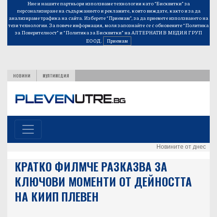
Ние и нашите партньори използваме технологии като “Бисквитки” за
персонализиране на съдържанието и рекламите, които виждате, както и за да
анализираме трафика на сайта. Изберете “Приемам”, за да приемете използването на
тези технологии. За повече информация, моля запознайте се с обновените
“Политика
за Поверителност”
и
“Политика за Бисквитки”
на АЛТЕРНАТИВ МЕДИЯ ГРУП
ЕООД.
Приемам
НОВИНИ
МУЛТИМЕДИЯ
Новините от днес
КРАТКО ФИЛМЧЕ РАЗКАЗВА ЗА
КЛЮЧОВИ МОМЕНТИ ОТ ДЕЙНОСТТА
НА КИИП ПЛЕВЕН