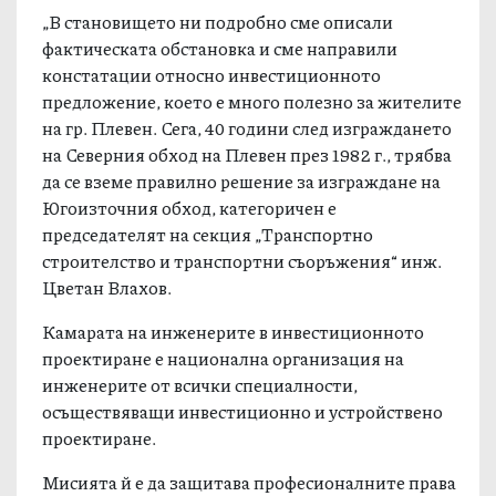
„В становището ни подробно сме описали
фактическата обстановка и сме направили
констатации относно инвестиционното
предложение, което е много полезно за жителите
на гр. Плевен. Сега, 40 години след изграждането
на Северния обход на Плевен през 1982 г., трябва
да се вземе правилно решение за изграждане на
Югоизточния обход, категоричен е
председателят на секция „Транспортно
строителство и транспортни съоръжения“ инж.
Цветан Влахов.
Камарата на инженерите в инвестиционното
проектиране е национална организация на
инженерите от всички специалности,
осъществяващи инвестиционно и устройствено
проектиране.
Мисията й е да защитава професионалните права