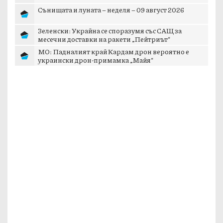
Сънищата и луната – неделя – 09 август 2026
Зеленски: Украйна се споразумя със САЩ за
месечни доставки на ракети „Пейтриът“
МО: Падналият край Кардам дрон вероятно е
украински дрон-примамка „Майя“