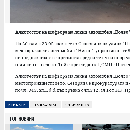
Алкотестът на шофьора на лекия автомобил „Волво“
На 20 юли в 23.05 часа в село Славовица на улица "
мека връзка лек автомобил "Нисан", управляван от 
непредпазливост е причинил средна телесна повреда
годишен от селото. Той е прегледан в ЦСМП - Плеве
Алкотестът на шофьора на лекия автомобил „Волво“
местопроизшествието. Сезирана е прокуратурата и 
по чл. 343, ал.1, б.б, във връзка с чл.342, ал.1 от Н
ЕТИКЕТИ
ПЕШЕХОДЕЦ
СЛАВОВИЦА
ТОП НОВИНИ