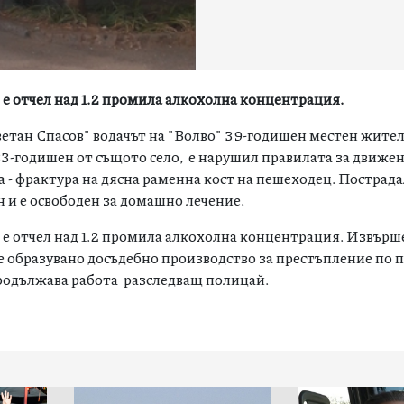
 е отчел над 1.2 промила алкохолна концентрация.
Цветан Спасов" водачът на "Волво" 39-годишен местен жител
83-годишен от същото село, е нарушил правилата за движе
 - фрактура на дясна раменна кост на пешеходец. Пострада
н и е освободен за домашно лечение.
 е отчел над 1.2 промила алкохолна концентрация. Извърш
е образувано досъдебно производство за престъпление по 
К. Продължава работа разследващ полицай.