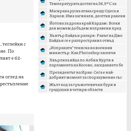
Температурата достигна 36,9°C за
първи път от 1884 г.
Масирана руска атака срещу Одеса и
Харков: Има загинали, десетки ранени
и сериозни разруше...
Йотова за дрона край Кардам: Всеки
ден можем да бъдем изправени пред
подобни инциденти
Хънтър Байдън разкри: Ракът на Джо
Байдън се е разпространил отвъд
, теглейки с
костите
„Изпраната“ тениска на военния
ние. По
министър: Как Photoshop засенчи
лият е 62-
кризата с дрона край Кардам
Хвърлиха яйца по Албин Курти в
парламента на Косово, заседанието бе
прекъснато
Президентът на Иран: Сега е най-
ен оглед на
добрият момент за споразумение със
САЩ
престъпление
Жълт код за гръмотевични бури и
градушки в четири области