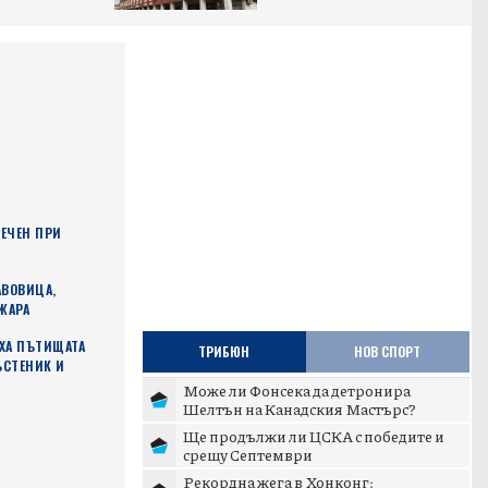
СЕЧЕН ПРИ
АВОВИЦА,
ЖАРА
ХА ПЪТИЩАТА
ТРИБЮН
НОВ СПОРТ
ЪСТЕНИК И
Може ли Фонсека да детронира
Шелтън на Канадския Мастърс?
Ще продължи ли ЦСКА с победите и
срещу Септември
Рекордна жега в Хонконг: