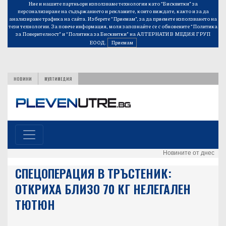
Ние и нашите партньори използваме технологии като “Бисквитки” за
персонализиране на съдържанието и рекламите, които виждате, както и за да
анализираме трафика на сайта. Изберете “Приемам”, за да приемете използването на
тези технологии. За повече информация, моля запознайте се с обновените
“Политика
за Поверителност”
и
“Политика за Бисквитки”
на АЛТЕРНАТИВ МЕДИЯ ГРУП
ЕООД.
Приемам
НОВИНИ
МУЛТИМЕДИЯ
Новините от днес
СПЕЦОПЕРАЦИЯ В ТРЪСТЕНИК:
ОТКРИХА БЛИЗО 70 КГ НЕЛЕГАЛЕН
ТЮТЮН