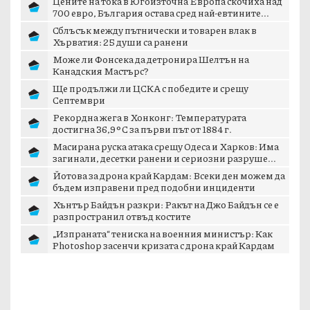
Цените на тока в Югоизточна Европа скочиха над
700 евро, България остава сред най-евтините...
Сблъсък между пътнически и товарен влак в
Хърватия: 25 души са ранени
Може ли Фонсека да детронира Шелтън на
Канадския Мастърс?
Ще продължи ли ЦСКА с победите и срещу
Септември
Рекордна жега в Хонконг: Температурата
достигна 36,9°C за първи път от 1884 г.
Масирана руска атака срещу Одеса и Харков: Има
загинали, десетки ранени и сериозни разруше...
Йотова за дрона край Кардам: Всеки ден можем да
бъдем изправени пред подобни инциденти
Хънтър Байдън разкри: Ракът на Джо Байдън се е
разпространил отвъд костите
„Изпраната“ тениска на военния министър: Как
Photoshop засенчи кризата с дрона край Кардам