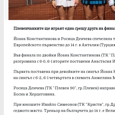
Плевенчанките ще играят една срещу друга на фина
Йоана Константинова и Росица Денчева спечелиха ти
Европейското първенство до 14 г. в Анталия (Турция
Във финала по двойки Йоана Константинова (ТК "Пле
разгромиха с 6-0, 6-1 вторите поставени Анастасия
Първата поставена при девойките на сингъл Йоана
на сингъл с 6-2, 6-1 четвъртата в схемата Анжелина
Росица Денчева (ТК "Плевен 90", гр.Плевен) направи 
Босна и Херцеговина.
При юношите Ивайло Симеонов (ТК "Кристи", гр.Дрян
седмото място. Треньор на българчета до 14 г. е Вел