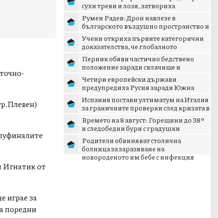
сухи треви и лозя, затвориха
околовръстния път
Румен Радев: Дрон навлезе в
българското въздушно пространство и
се взриви край границата с...
Учени откриха първите категорични
доказателства, че глобалното
затопляне се ускорява
Перник обяви частично бедствено
положение заради свлачище и
зточно-
пропаднал път
Четири европейски държави
предупредиха Русия заради Южна
Осетия
Испания постави ултиматум на Италия
гр.Плевен)
за граничните проверки след кризата в
Сеута
Времето на 8 август: Горещини до 38°
и следобедни бури с градушки
олуфиналите
Родители обвиняват столична
болница за заразяване на
новороденото им бебе с инфекция
ия Игнатик от
е играе за
ва поредни