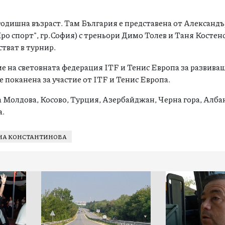
2 годишна възраст. Там България е представена от Александ
ро спорт", гр.София) с треньори Димо Толев и Таня Костен
тват в турнир.
ие на световната федерация ITF и Тенис Европа за развива
 поканена за участие от ITF и Тенис Европа.
а Молдова, Косово, Турция, Азербайджан, Черна гора, Алба
а.
НА КОНСТАНТИНОВА