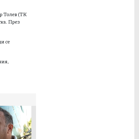
ър Толев (ТК
ска. През
щи се
ния,