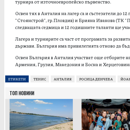
турнира от източноевропейско първенство.
Освен тях в Анталия на лагер са и състезатели до 1
"Стоянстрой", гр.Пловдив) и Брияна Иванова (ТК "П
следващата седмица и 12 годишните таланти ще учас
Лагера и турнирите са част от програмата за развит
държави. България има привилегията отново да бъде
Освен България в Анталия участват още отборите н
Армения, Грузия, Македония и Босна и Херцеговин
ЕТИКЕТИ
ТЕНИС
АНТАЛИЯ
РОСИЦА ДЕНЧЕВА
ЙОА
ТОП НОВИНИ