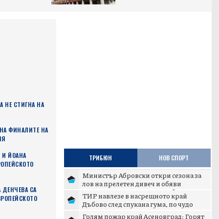
А НЕ СТИГНА НА
 НА ФИНАЛИТЕ НА
ИЯ
 И ЙОАНА
ТРИБЮН
НОВ СПОРТ
РОПЕЙСКОТО
Министър Абровски откри сезона за
лов на прелетен дивеч и обяви
 ДЕНЧЕВА СА
дигитализация на ловните б...
ТИР навлезе в насрещното край
ВРОПЕЙСКОТО
Дъбово след спукана гума, по чудо
няма жертви
Голям пожар край Асеновград: Горят