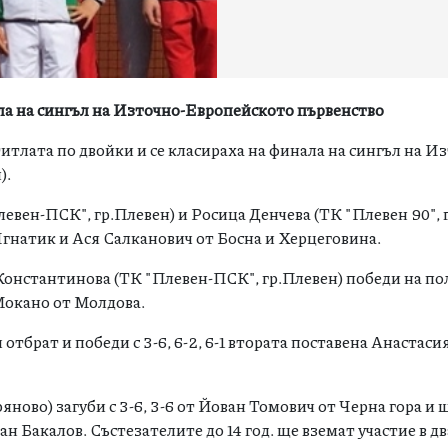
ла на сингъл на Източно-Европейското първенство
тлата по двойки и се класираха на финала на сингъл на И
).
вен-ПСК", гр.Плевен) и Росица Денчева (ТК "Плевен 90", 
 Игнатик и Ася Салканович от Босна и Херцеговина.
 Константинова (ТК "Плевен-ПСК", гр.Плевен) победи на п
 Мокано от Молдова.
отбрат и победи с 3-6, 6-2, 6-1 втората поставена Анастас
ово) загуби с 3-6, 3-6 от Йован Томович от Черна гора и щ
иан Бакалов. Състезателите до 14 год. ще вземат участие в д