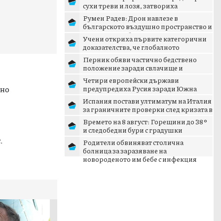
сухи треви и лозя, затвориха
околовръстния път
Румен Радев: Дрон навлезе в
българското въздушно пространство и
се взриви край границата с...
Учени откриха първите категорични
доказателства, че глобалното
затопляне се ускорява
Перник обяви частично бедствено
положение заради свлачище и
пропаднал път
Четири европейски държави
ано
предупредиха Русия заради Южна
Осетия
Испания постави ултиматум на Италия
за граничните проверки след кризата в
Сеута
Времето на 8 август: Горещини до 38°
и следобедни бури с градушки
.
Родители обвиняват столична
болница за заразяване на
новороденото им бебе с инфекция