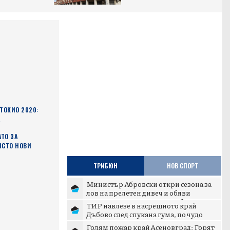
ТОКИО 2020:
А
ТО ЗА
ИСТО НОВИ
ТРИБЮН
НОВ СПОРТ
Министър Абровски откри сезона за
лов на прелетен дивеч и обяви
дигитализация на ловните б...
ТИР навлезе в насрещното край
Дъбово след спукана гума, по чудо
няма жертви
Голям пожар край Асеновград: Горят