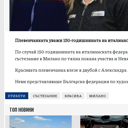
Плевенчанката уважи 150-годишнината на италианс
По случай 150-годишнината на италианската федер
състезание в Милано по тяхна покана участва и Нев
Красивата плевенчанка влезе в двубой с Александра 
Неви представляваше Българска федерация по худож
ЕТИКЕТИ
СЪСТЕЗАНИЕ
КРАСИВА
МИЛАНО
ТОП НОВИНИ