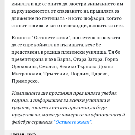
книгата и ще се опита да заостри вниманието им
върху важността от спазването на правилата за
движение по пътищата - и като шофьори, когато
станат такива, и като пешеходци, каквито са сега.
Книгата "Останете живи", посветена на каузата
да се спре войната по пътищата, вече бе
представена в редица плевенски училища. Тя бе
презентирана и във Варна, Стара Загора, Горна
Оряховица, Смолян, Велико Търново, Долна
Митрополия, Тръстеник, Пордим, Царево,
Приморско.
Кампанията ще продължи през цялата учебна
година, а информация за всички училища и
градове, в които книгата предстои да бъде
представена, може да намерите на официалната й
фейсбук страница
"Останете живи"
.
Плевен Лайф