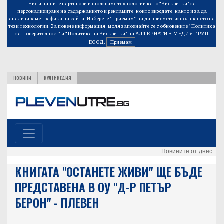
Ние и нашите партньори използваме технологии като “Бисквитки” за
персонализиране на съдържанието и рекламите, които виждате, както и за да
анализираме трафика на сайта. Изберете “Приемам”, за да приемете използването на
тези технологии. За повече информация, моля запознайте се с обновените
“Политика
за Поверителност”
и
“Политика за Бисквитки”
на АЛТЕРНАТИВ МЕДИЯ ГРУП
ЕООД.
Приемам
НОВИНИ
МУЛТИМЕДИЯ
Новините от днес
КНИГАТА "ОСТАНЕТЕ ЖИВИ" ЩЕ БЪДЕ
ПРЕДСТАВЕНА В ОУ "Д-Р ПЕТЪР
БЕРОН" - ПЛЕВЕН