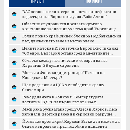
ТРИБЮН
НОВ СПОРТ
ВАС остави в сила отстраняването на шефката на
кадастъра във Варна по случая „Баба Алино“
Областният управител предлага кръгово
кръстовище за опасния участък край Търговище
Голям пожар край Сливен блокира Подбалканския
път, движението вече е възстановено
Цените на тока в Югоизточна Европа скочиха над
700 евро, България остава сред най-евтините...
Сблъсък между пътнически и товарен влак в
Хърватия: 25 души са ранени
Може ли Фонсека да детронира Шелтън на
Канадския Мастърс?
Ще продължи ли ЦСКА с победите и срещу
Септември
Рекордна жега в Хонконг: Температурата
достигна 36,9°C за първи път от 1884 г.
Масирана руска атака срещу Одеса и Харков: Има
загинали, десетки ранени и сериозни разруше...
Йотова за дрона край Кардам: Всеки ден можем да
бъдем изправени пред подобни инциденти