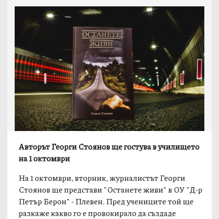
Aвторът Георги Стоянов ще гостува в училището
на 1 октомври
На 1 октомври, вторник, журналистът Георги
Стоянов ще представи "Останете живи" в ОУ "Д-р
Петър Берон" - Плевен. Пред учениците той ще
разкаже какво го е провокирало да създаде