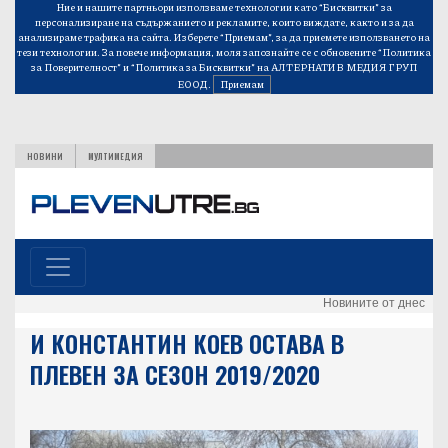
Ние и нашите партньори използваме технологии като “Бисквитки” за
персонализиране на съдържанието и рекламите, които виждате, както и за да
анализираме трафика на сайта. Изберете “Приемам”, за да приемете използването на
тези технологии. За повече информация, моля запознайте се с обновените
“Политика
за Поверителност”
и
“Политика за Бисквитки”
на АЛТЕРНАТИВ МЕДИЯ ГРУП
ЕООД.
Приемам
НОВИНИ
МУЛТИМЕДИЯ
Новините от днес
И КОНСТАНТИН КОЕВ ОСТАВА В
ПЛЕВЕН ЗА СЕЗОН 2019/2020