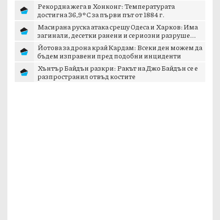
Рекордна жега в Хонконг: Температурата
достигна 36,9°C за първи път от 1884 г.
Масирана руска атака срещу Одеса и Харков: Има
загинали, десетки ранени и сериозни разруше...
Йотова за дрона край Кардам: Всеки ден можем да
бъдем изправени пред подобни инциденти
Хънтър Байдън разкри: Ракът на Джо Байдън се е
разпространил отвъд костите