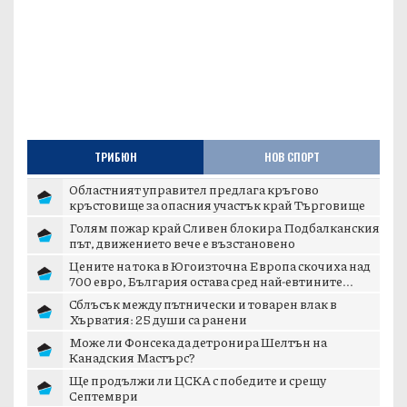
ТРИБЮН
НОВ СПОРТ
Областният управител предлага кръгово
кръстовище за опасния участък край Търговище
Голям пожар край Сливен блокира Подбалканския
път, движението вече е възстановено
Цените на тока в Югоизточна Европа скочиха над
700 евро, България остава сред най-евтините...
Сблъсък между пътнически и товарен влак в
Хърватия: 25 души са ранени
Може ли Фонсека да детронира Шелтън на
Канадския Мастърс?
Ще продължи ли ЦСКА с победите и срещу
Септември