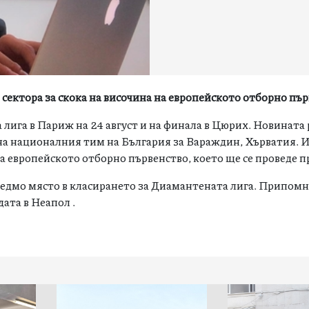
сектора за скока на височина на европейското отборно пъ
лига в Париж на 24 август и на финала в Цюрих. Новината
на националния тим на България за Вараждин, Хърватия. 
на европейското отборно първенство, което ще се проведе п
 седмо място в класирането за Диамантената лига. Припомн
ата в Неапол .