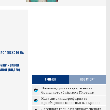
ВРОПЕЙСКОТО НА
ХОМИР ИВАНОВ
ЕАПОЛ (ВИДЕО)
ТРИБЮН
НОВ СПОРТ
Няколко души са задържани за
бруталното убийство в Пловдив
Кола самокатастрофира и се
преобърна по капак във В. Търново
Легендата Глен Хюз слиза от сцената