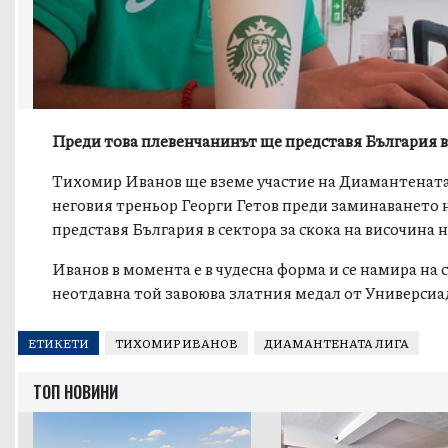
Преди това плевенчанинът ще представя България в 
Тихомир Иванов ще вземе участие на Диамантената 
неговия треньор Георги Гетов преди заминаването 
представя България в сектора за скока на височина 
Иванов в момента е в чудесна форма и се намира на
неотдавна той завоюва златния медал от Универсиад
ЕТИКЕТИ
ТИХОМИР ИВАНОВ
ДИАМАНТЕНАТА ЛИГА
ТОП НОВИНИ