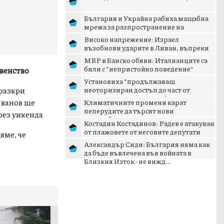
България и Украйна рабиха мащабна
мрежа за разпространение на
наркотици
Високо напрежение: Израел
възобнови ударите в Ливан, въпреки
преговорите в Рим
МВР в Банско обяви: Италианците са
били с "непристойно поведение"
рвенство
Установиха "продължаващ
 разкри
неоторизиран достъп до част от
административните информационни
Иванов ще
Климатичните промени карат
мре...
пеперудите да търсят нови
рез уикенда
местообитания
Костадин Костадинов: Радев е атакуван
от плажoвете от неговите депутати
яме, че
Александър Сиди: България няма как
да бъде въвлечена във войната в
Близкия Изток - не вижд...