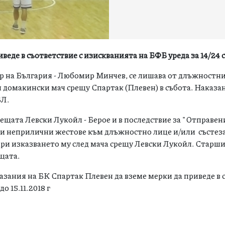
веде в съответствие с изискванията на БФБ уреда за 14/24 
 на България - Любомир Минчев, се лишава от длъжностни 
и домакински мач срещу Спартак (Плевен) в събота. Наказа
БЛ.
рещата Левски Лукойл - Берое и в последствие за "Отправен
ли неприлични жестове към длъжностно лице и/или състез
при изказването му след мача срещу Левски Лукойл. Старш
щата.
азания на БК Спартак Плевен да вземе мерки да приведе в 
о 15.11.2018 г