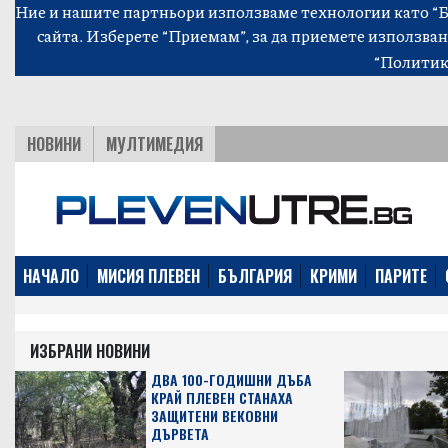
Ние и нашите партньори използваме технологии като “Би
сайта. Изберете “Приемам”, за да приемете използван
“Политик
НОВИНИ
МУЛТИМЕДИЯ
НАЧАЛО
МИСИЯ ПЛЕВЕН
БЪЛГАРИЯ
КРИМИ
ПАРИТЕ
ИЗБРАНИ НОВИНИ
ДВА 100-ГОДИШНИ ДЪБА
КРАЙ ПЛЕВЕН СТАНАХА
ЗАЩИТЕНИ ВЕКОВНИ
ДЪРВЕТА