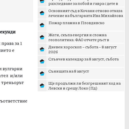
разследване за побой и гавра с дете в
Радомир
Основният съд в Кочани отново отказа
лечение на българката Ива Михайлова
Пожар пламна в Пловдивско
секунди
Жеги, скъпа енергия и сложна
геополитика: ФАО отчете ръст в
права за 1
световните цени на храните
Дневен хороскоп – събота – 8 август
нието е
2026
Слънчев календар за 8 август, събота
и вулгарни
Сънищата на 8 август
ател и/или
и треньорът
Ще продължи ли безгрешният ход на
Левски и срещу Локо (Пд)
съответствие