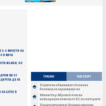
 5-6 МИНУТИ НА
О В МАЧА
ИГРА МЪЖКИ, НО
ДАРИМ ВИ ОТ
ТРИБЮН
НОВ СПОРТ
ОДКРЕПА ДА НЕ
Родители обвиняват столична
болница за заразяване на
 НА БЕРОЕ В
новороденото им бебе с инфекция
Министър Абровси поиска
извънредна помощ от ЕС за секторите
млекопроизводство и свиневъдст...
Прокуратурата в Перник започна