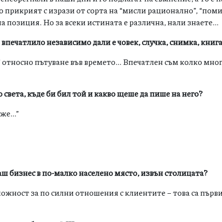
го прикрият с изрази от сорта на “мисли рационално”, “поми
позиция. Но за всеки истината е различна, нали знаете...
впечатлило независимо дали е човек, случка, снимка, книга
 относно пътуване във времето... Впечатлен съм колко мно
света, къде би бил той и какво щеше да пише на него?
е...”
ваш бизнес в по-малко населено място, извън столицата?
ожност за по силни отношения с клиентите – това са първ