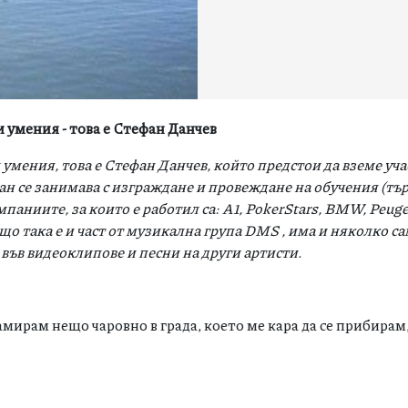
 умения - това е Стефан Данчев
умения, това е Стефан Данчев, който предстои да вземе уча
ан се занимава с изграждане и провеждане на обучения (тър
паниите, за които е работил са
: A1, PokerStars, BMW, Peug
о така е и част от музикална група
DMS ,
има и няколко с
 във видеоклипове и песни на други артисти.
амирам нещо чаровно в града, което ме кара да се прибирам