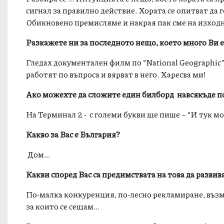
сигнал за правилно действие. Хората се опитват да 
Обикновено премисляме и накрая пак сме на изходна 
Разкажете ни за последното нещо, което много Ви е 
Гледах документален филм по “National Geographic”
работят по въпроса и вярват в него. Харесва ми!
Ако можехте да сложите един билборд навсякъде по 
На Терминал 2 - с големи букви ще пише – “И тук мож
Какво за Вас е България?
Дом...
Какви според Вас са предимствата на това да разви
По-малка конкуренция, по-лесно рекламиране, възм
за които се сещам...