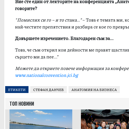
Вие сте един от лекторите на конференцията „Анато
говорите?
"Помислих си го – и то стана
…”
– Това е темата ми, 
най-честите препятствия и разбира се кое го превръщ
Довършете изречението. Благодарен съм за...
Това, че съм открил кои дейности ме правят щастлив
сърцето ми да пее...”
Можете да откриете повече информация за конферен
www.nationalconvention.jci.bg
ЕТИКЕТИ
СТЕФАН ДАНЧЕВ
АНАТОМИЯ НА БИЗНЕСА
ТОП НОВИНИ