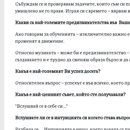
Събуждам се и проверявам задачите, които съм си п
умишлено не го правя. Играя си с времето – вярвам в
Какви са най-големите предизвикателства във Ваш
Ако говорим за обученията – изключително важно е 
променят в движение.
Относно музиката – може би е предизвикателство – 
създаването и е трудно да сменяш образа бързо и да 
Какъв е най-големият Ви успех досега?
Относителен въпрос – успехът е във всичко, което п
Какъв е най-ценният съвет, който сте получавали?
“Вслушвай се в себе си...”
Вслушвате ли се в интуицията си когато става въпро
Разбира се ... Интуицията е нещо, което хората са п