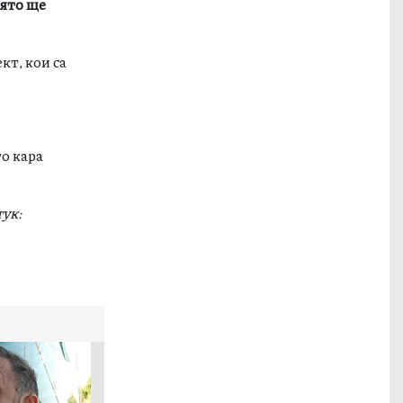
оято ще
кт, кои са
то кара
тук: