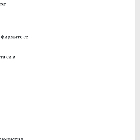
път
а фирмите се
та си в
най-чистия