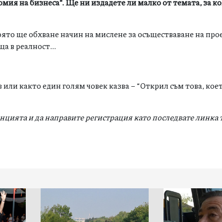
мия на бизнеса“. Ще ни издадете ли малко от темата, за к
която ще обхване начин на мислене за осъществаване на прое
а в реалност...
 или както един голям човек казва – “Открил съм това, кое
цията и да направите регистрация като последвате линка 