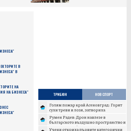
ИЗНЕСА"
ЛЕКТОРИТЕ В
ИЗНЕСА" В
КТОРИТЕ НА
ИЯ НА БИЗНЕСА"
ТРИБЮН
НОВ СПОРТ
Голям пожар край Асеновград: Горят
ЗНЕС
сухи треви и лозя, затвориха
ИЗНЕСА"
околовръстния път
Румен Радев: Дрон навлезе в
българското въздушно пространство и
се взриви край границата с...
Учени откриха първите категорични