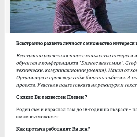
Всестранно развита личност с множество интереси и
Всестранно развита личност с множество интереси и 
обучител в
конференцията "Бизнес анатомия".
Стеф
технически, комуникационни умения). Някои от ком
Организира и провежда тийм билдинг събития. А същ
проекта. Участва в подготовката на режисура и текст
С какво Ви е известен Плевен ?
Роден съм и израснал там до 18-годишна възраст – н
имам възможност.
Как протича работният Ви ден?