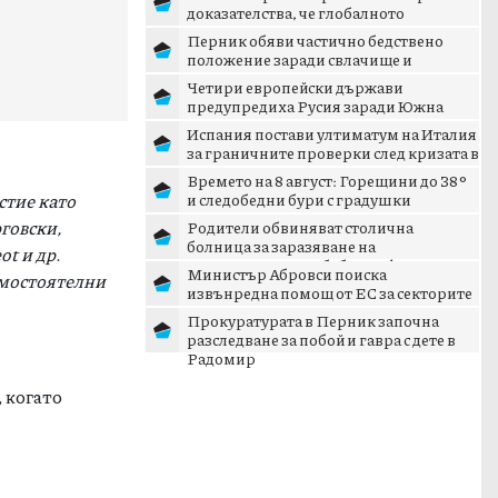
доказателства, че глобалното
затопляне се ускорява
Перник обяви частично бедствено
положение заради свлачище и
пропаднал път
Четири европейски държави
предупредиха Русия заради Южна
Осетия
Испания постави ултиматум на Италия
за граничните проверки след кризата в
Сеута
Времето на 8 август: Горещини до 38°
стие като
и следобедни бури с градушки
говски,
Родители обвиняват столична
болница за заразяване на
eot
и др.
новороденото им бебе с инфекция
Министър Абровси поиска
амостоятелни
извънредна помощ от ЕС за секторите
млекопроизводство и свиневъдст...
Прокуратурата в Перник започна
разследване за побой и гавра с дете в
Радомир
, когато