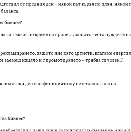
одготвил от предния ден – някой път вървя по план, някой 
 баланса.
ия бизнес?
да си гъвкав по време на процеса, защото често нуждите н
рекламирането, защото ние като артисти, влагаме енергия
се заемеш изцяло и с промотирането – трябва си човек J.
равим всеки ден и дефиницията му не е толкова лесна.
с за бизнес?
ренебрегнали в наши дни и го подлагат на съмнение, а то е 