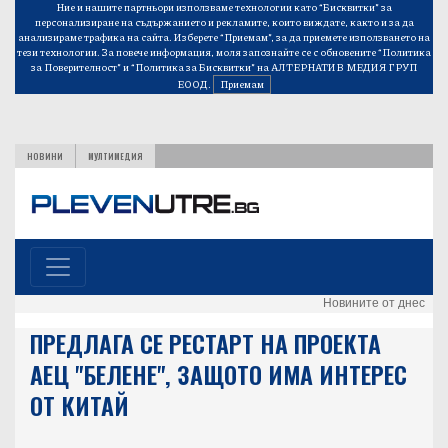
Ние и нашите партньори използваме технологии като “Бисквитки” за
персонализиране на съдържанието и рекламите, които виждате, както и за да
анализираме трафика на сайта. Изберете “Приемам”, за да приемете използването на
тези технологии. За повече информация, моля запознайте се с обновените
“Политика
за Поверителност”
и
“Политика за Бисквитки”
на АЛТЕРНАТИВ МЕДИЯ ГРУП
ЕООД.
Приемам
НОВИНИ
МУЛТИМЕДИЯ
Новините от днес
ПРЕДЛАГА СЕ РЕСТАРТ НА ПРОЕКТА
АЕЦ "БЕЛЕНЕ", ЗАЩОТО ИМА ИНТЕРЕС
ОТ КИТАЙ