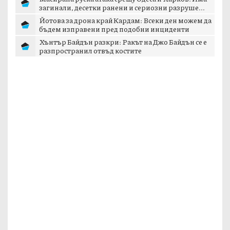
загинали, десетки ранени и сериозни разруше...
Йотова за дрона край Кардам: Всеки ден можем да
бъдем изправени пред подобни инциденти
Хънтър Байдън разкри: Ракът на Джо Байдън се е
разпространил отвъд костите