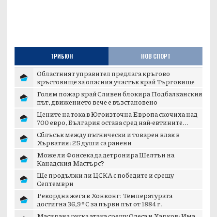
ТРИБЮН
НОВ СПОРТ
Областният управител предлага кръгово
кръстовище за опасния участък край Търговище
Голям пожар край Сливен блокира Подбалканския
път, движението вече е възстановено
Цените на тока в Югоизточна Европа скочиха над
700 евро, България остава сред най-евтините...
Сблъсък между пътнически и товарен влак в
Хърватия: 25 души са ранени
Може ли Фонсека да детронира Шелтън на
Канадския Мастърс?
Ще продължи ли ЦСКА с победите и срещу
Септември
Рекордна жега в Хонконг: Температурата
достигна 36,9°C за първи път от 1884 г.
Масирана руска атака срещу Одеса и Харков: Има