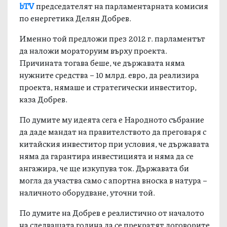
bTV
председателят на парламентарната комисия
по енергетика Делян Добрев.
Именно той предложи през 2012 г. парламентът
да наложи мораторуим върху проекта.
Причината тогава беше, че държавата няма
нужните средства – 10 млрд. евро, да реализира
проекта, нямаше и стратегически инвеститор,
каза Добрев.
По думите му идеята сега е Народното събрание
да даде мандат на правителството да преговаря с
китайския инвеститор при условия, че държавата
няма да гарантира инвестицията и няма да се
ангажира, че ще изкупува ток. Държавата би
могла да участва само с апортна вноска в натура –
наличното оборудване, уточни той.
По думите на Добрев е реалистично от началото
на следващата година да се прекратят договорите