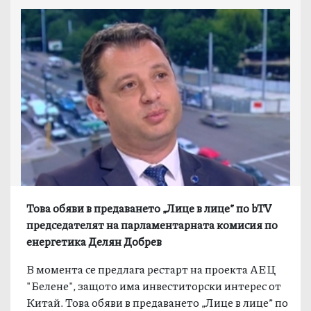
Това обяви в предаването „Лице в лице” по bTV
председателят на парламентарната комисия по
енергетика Делян Добрев
В момента се предлага рестарт на проекта АЕЦ
"Белене", защото има инвеститорски интерес от
Китай. Това обяви в предаването „Лице в лице” по