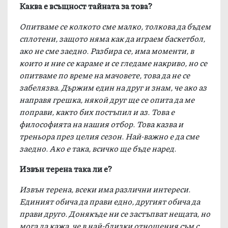
Каква е всъщност тайната за това?
Опитваме се колкото сме малко, толкова да бъдем
сплотени, защото няма как да играем баскетбол,
ако не сме заедно. Разбира се, има моменти, в
които и ние се караме и се гледаме накриво, но се
опитваме по време на мачовете, това да не се
забелязва. Държим един на друг и знам, че ако аз
направя грешка, някой друг ще се опита да ме
поправи, както бих постъпил и аз. Това е
философията на нашия отбор. Това казва и
треньора през целия сезон. Най-важно е да сме
заедно. Ако е така, всичко ще бъде наред.
Извън терена така ли е?
Извън терена, всеки има различни интереси.
Единият обича да прави едно, другият обича да
прави друго. Донякъде ни се застъпват нещата, но
мога да кажа, че в най-близки отношения съм с