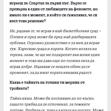
играеш за Спартак за първи път. Бързо се
превърна в един от любимците на феновете, но
имало ли е момент, в който си съжалявал, че си
взел това решение?
Не, радвам се, че играя в най-баскетболния град –
Плевен и пред може би пред най-разбиращата
публика. Огромно удоволствие е за мен да играя
тук. Харесвам града и хората. Когато изляза на
терена, знам, че ще ме подкрепят във всеки един
момент и това ми дава още по-голяма сила да
играя добре. Надявам се нещата обаче да се
променят, за да имат хората някаква радост.
Каква е тайната на точния ти мерник от
тройката?
Тайна няма. Може би поспиване до по-късно,
защото трябва да си отпочинал, за тежките
шутове. Разбира се, това е в кръга на шегата. Може