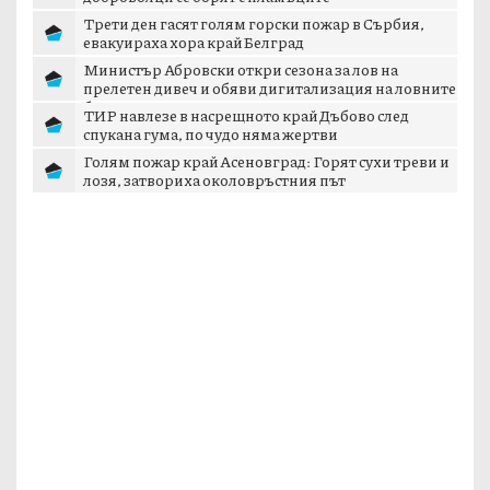
Трети ден гасят голям горски пожар в Сърбия,
евакуираха хора край Белград
Министър Абровски откри сезона за лов на
прелетен дивеч и обяви дигитализация на ловните
б...
ТИР навлезе в насрещното край Дъбово след
спукана гума, по чудо няма жертви
Голям пожар край Асеновград: Горят сухи треви и
лозя, затвориха околовръстния път