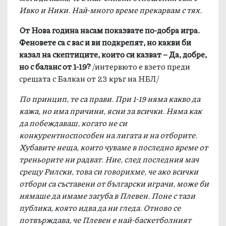
Ивко и Ники. Най-много време прекарвам с тях.
От Нова година насам показвате по-добра игра.
Феновете са с вас и ви подкрепят, но какви би
казал на скептиците, които си казват – Да, добре,
но с баланс от 1-19?
/интервюто е взето преди
срещата с Балкан от 23 кръг на НБЛ/
П
о принцип, те са прави. При 1-19 няма какво да
кажа, но има причини, ясни за всички. Няма как
да побеждаваш, когато не си
конкурентноспособен на лигата и на отборите.
Хубавите неща, които чуваме в последно време от
треньорите ни радват. Ние, след последния мач
срещу Рилски, това си говорихме, че ако всички
отбори са съставени от български играчи, може би
нямаше да имаме загуба в Плевен. Поне с тази
публика, която идва да ни гледа. Отново се
потвърждава, че Плевен е най-баскетболният