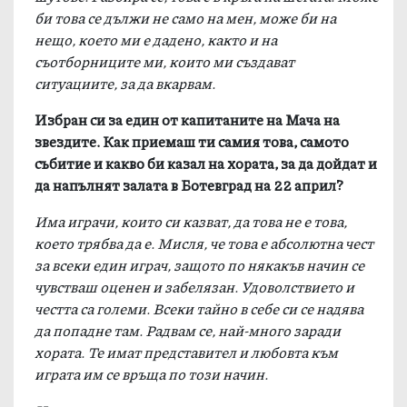
би това се дължи не само на мен, може би на
нещо, което ми е дадено, както и на
съотборниците ми, които ми създават
ситуациите, за да вкарвам.
Избран си за един от капитаните на Мача на
звездите. Как приемаш ти самия това, самото
събитие и какво би казал на хората, за да дойдат и
да напълнят залата в Ботевград на 22 април?
Има играчи, които си казват, да това не е това,
което трябва да е. Мисля, че това е абсолютна чест
за всеки един играч, защото по някакъв начин се
чувстваш оценен и забелязан. Удоволствието и
честта са големи. Всеки тайно в себе си се надява
да попадне там. Радвам се, най-много заради
хората. Те имат представител и любовта към
играта им се връща по този начин.