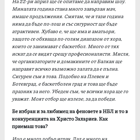
На 22-ри април ще се опитаме да направим шоу.
Миналата година стана много завързан мач,
имаше продължения. Смятам, че и тази година
няма да бъде по-лош и със сигурност ще бъде
атрактивен. Хубаво е, че ще има и аматьори,
защото се обхваща по-голям диапазон от хора,
които се занимават с баскетбол. Много от тях
искат да се видят срещу професионалисти. Мисля,
че организаторите и домакините от Балкан ще
направят всичко възможно залата да е пълна.
Сигурен съм в това. Подобно на Плевен и
Ботевград, е баскетболен град и това ще бъде
празник за него. Убеден съм, че всички хора ще го
уважат. Моят отбор ще излезе, за да победи.
Бе избран и за любимец на феновете в НБЛ и то в
конкуренцията на Христо Захариев. Как
приемаш това?
Ицо е много добър играч. Дал е много на