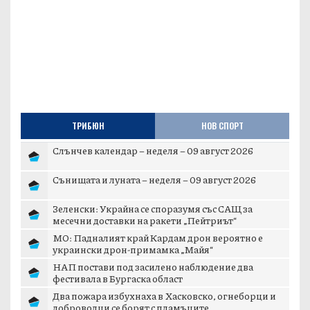
ТРИБЮН
НОВ СПОРТ
Слънчев календар – неделя – 09 август 2026
Сънищата и луната – неделя – 09 август 2026
Зеленски: Украйна се споразумя със САЩ за
месечни доставки на ракети „Пейтриът“
МО: Падналият край Кардам дрон вероятно е
украински дрон-примамка „Майя“
НАП постави под засилено наблюдение два
фестивала в Бургаска област
Два пожара избухнаха в Хасковско, огнеборци и
доброволци се борят с пламъците