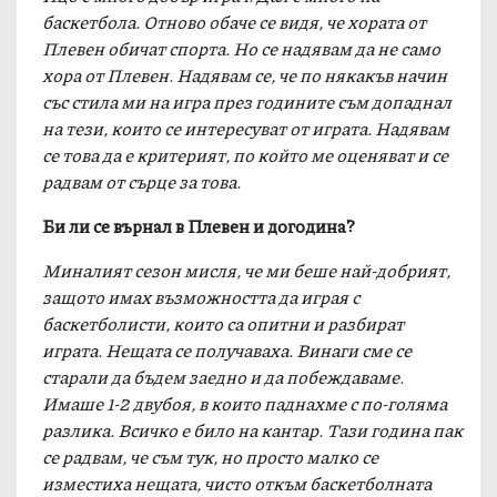
баскетбола. Отново обаче се видя, че хората от
Плевен обичат спорта. Но се надявам да не само
хора от Плевен. Надявам се, че по някакъв начин
със стила ми на игра през годините съм допаднал
на тези, които се интересуват от играта. Надявам
се това да е критерият, по който ме оценяват и се
радвам от сърце за това.
Би ли се върнал в Плевен и догодина?
Миналият сезон мисля, че ми беше най-добрият,
защото имах възможността да играя с
баскетболисти, които са опитни и разбират
играта. Нещата се получаваха. Винаги сме се
старали да бъдем заедно и да побеждаваме.
Имаше 1-2 двубоя, в които паднахме с по-голяма
разлика. Всичко е било на кантар. Тази година пак
се радвам, че съм тук, но просто малко се
изместиха нещата, чисто откъм баскетболната