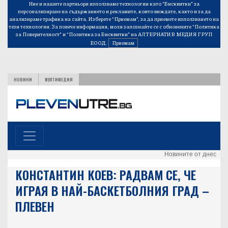
Ние и нашите партньори използваме технологии като “Бисквитки” за
персонализиране на съдържанието и рекламите, които виждате, както и за да
анализираме трафика на сайта. Изберете “Приемам”, за да приемете използването на
тези технологии. За повече информация, моля запознайте се с обновените
“Политика
за Поверителност”
и
“Политика за Бисквитки”
на АЛТЕРНАТИВ МЕДИЯ ГРУП
ЕООД.
Приемам
НОВИНИ
МУЛТИМЕДИЯ
Новините от днес
КОНСТАНТИН КОЕВ: РАДВАМ СЕ, ЧЕ
ИГРАЯ В НАЙ-БАСКЕТБОЛНИЯ ГРАД –
ПЛЕВЕН