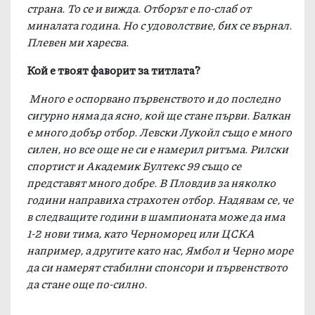
страна. То се и вижда. Отборът е по-слаб от
миналата година. Но с удоволствие, бих се върнал.
Плевен ми харесва.
Кой е твоят фаворит за титлата?
Мн
ого е оспорвано първенството и до последно
сигурно няма да ясно, кой ще стане първи. Балкан
е много добър отбор. Левски Лукойл също е много
силен, но все още не си е намерил ритъма. Рилски
спортист и Академик Бултекс 99 също се
представят много добре. В Пловдив за няколко
години направиха страхотен отбор. Надявам се, че
в следващите години в шампионата може да има
1-2 нови тима, като Черноморец или ЦСКА
например, а другите като нас, Ямбол и Черно море
да си намерят стабилни спонсори и първенството
да стане още по-силно.