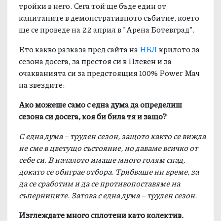
тройки в него. Сега той ще бъде един от
капитаните в демонстративното събитие, което
ще се проведе на 22 април в "Арена Ботевград".
Ето какво разказа пред сайта на
НБЛ
крилото за
сезона досега, за престоя си в Плевен и за
очакванията си за предстоящия 100% Power Мач
на звездите:
Ако можеше само с една дума да определиш
сезона си досега, коя би била тя и защо?
С една дума – труден сезон, защото както се вижда
не сме в цветущо състояние, но даваме всичко от
себе си. В началото имаше много голям спад,
докато се обиграе отбора. Трябваше ни време, за
да се сработим и да се противопоставяме на
съперниците. Затова с една дума – труден сезон.
Изглеждате много сплотени като колектив.