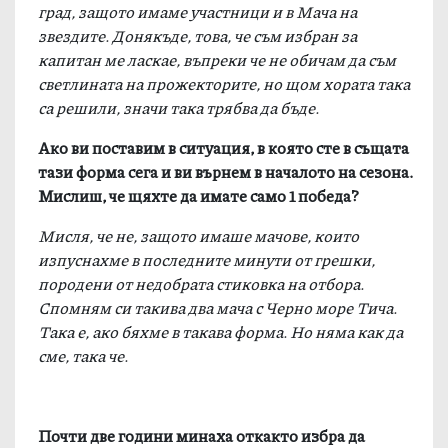
град, защото имаме участници и в Мача на
звездите. Донякъде, това, че съм избран за
капитан ме ласкае, въпреки че не обичам да съм
светлината на прожекторите, но щом хората така
са решили, значи така трябва да бъде.
Ако ви поставим в ситуация, в която сте в същата
тази форма сега и ви върнем в началото на сезона.
Мислиш, че щяхте да имате само 1 победа
?
Мисля, че не, защото имаше мачове, които
изпуснахме в последните минути от грешки,
породени от недобрата стиковка на отбора.
Спомням си такива два мача с Черно море Тича.
Така е, ако бяхме в такава форма. Но няма как да
сме, така че.
Почти две години минаха откакто избра да