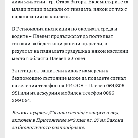
диви животни - гр. Стара Загора. Екземплярите са
млади птици паднали от гнездата, някои от тях с
наранявания на крилата.
В Регионална инспекция по околната среда и
водите – Плевен продължават да постъпват
сигнали за бедстващи ранени щъркели, в
резултат на падналата градушка в някои населени
места в области Плевен и Ловеч.
За птици от защитени видове намерени в
безпомощно състояние може да подадете сигнал
на зеления телефон на РИОСВ – Плевен 064/806
951 или на дежурния мобилен телефон 0886
399 054.
Белият щъркел /Ciconia ciconia/ е защитен вид,
включен в Приложение №3 към чл. 37 на Закона
за биологичното разнообразие.