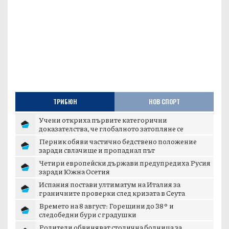
ТРИБЮН
НОВ СПОРТ
Учени откриха първите категорични
доказателства, че глобалното затопляне се
ускорява
Перник обяви частично бедствено положение
заради свлачище и пропаднал път
Четири европейски държави предупредиха Русия
заради Южна Осетия
Испания постави ултиматум на Италия за
граничните проверки след кризата в Сеута
Времето на 8 август: Горещини до 38° и
следобедни бури с градушки
Родители обвиняват столична болница за