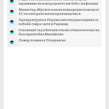
заразяване на новороденото им бебе с инфекция
Министър Абровси поиска извънредна помощ от
ЕС за секторите млекопроизводство и
свиневъдст...
Прокуратурата в Перник започна разследване за
побой и гавра с дете в Радомир
Основният съд в Кочани отново отказа лечение на
българката Ива Михайлова
Пожар пламна в Пловдивско