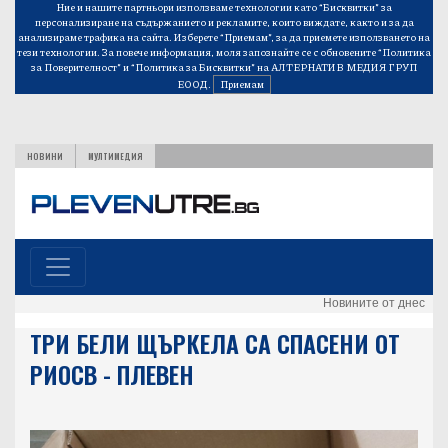
Ние и нашите партньори използваме технологии като “Бисквитки” за
персонализиране на съдържанието и рекламите, които виждате, както и за да
анализираме трафика на сайта. Изберете “Приемам”, за да приемете използването на
тези технологии. За повече информация, моля запознайте се с обновените
“Политика
за Поверителност”
и
“Политика за Бисквитки”
на АЛТЕРНАТИВ МЕДИЯ ГРУП
ЕООД.
Приемам
НОВИНИ
МУЛТИМЕДИЯ
Новините от днес
ТРИ БЕЛИ ЩЪРКЕЛА СА СПАСЕНИ ОТ
РИОСВ - ПЛЕВЕН