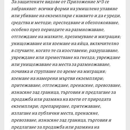
За защитените видове от Приложение №3 се
забраняват: всички форми на умишлено улавяне
или убиване на екземпляри с каквито и да е уреди,
средства и методи; преследване и обезпокояване,
особено през периодите на размножаване,
отглеждане на малките, презимуване и миграция;
унищожаване или вземане на яйца, включително
в случаите, когато те са изоставени; разрушаване,
увреждане или преместване на гнезда; увреждане
или унищожаване на места за размножаване,
почивка и струпване по време на миграция;
вземане на намерени мъртви екземпляри;
притежаване, отглеждане, пренасяне, превозване,
изнасяне зад граница, търговия и предлагане за
продажба или размяна на взети от природата
екземпляри; препариране, притежаване,
излагане на публични места, пренасяне,
превозване, изнасяне зад граница, търговия и
предлагане за продажба или размяна на