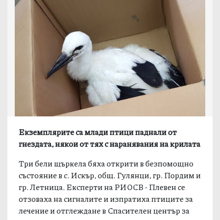
Екземплярите са млади птици паднали от
гнездата, някои от тях с наранявания на крилата
Три бели щъркела бяха открити в безпомощно
състояние в с. Искър, общ. Гулянци, гр. Пордим и
гр. Летница. Експерти на РИОСВ - Плевен се
отзоваха на сигналите и изпратиха птиците за
лечение и отглеждане в Спасителен център за