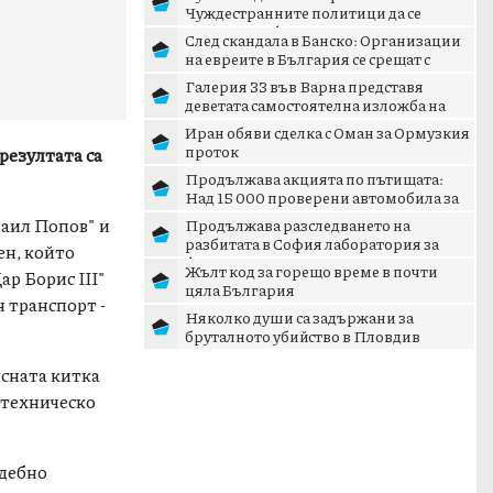
Чуждестранните политици да се
запознаят с фактите преди...
След скандала в Банско: Организации
на евреите в България се срещат с
главния секретар на...
Галерия 33 във Варна представя
деветата самостоятелна изложба на
Красен Кралев - „Отвъд съ...
Иран обяви сделка с Оман за Ормузкия
проток
 резултата са
Продължава акцията по пътищата:
Над 15 000 проверени автомобила за
денонощие
наил Попов" и
Продължава разследването на
разбитата в София лаборатория за
ен, който
фентанил
Жълт код за горещо време в почти
ар Борис ІІІ"
цяла България
н транспорт -
Няколко души са задържани за
бруталното убийство в Пловдив
ясната китка
с техническо
ъдебно