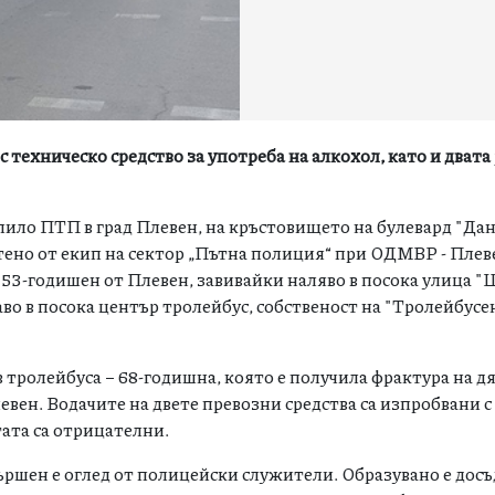
 техническо средство за употреба на алкохол, като и двата
тъпило ПТП в град Плевен, на кръстовището на булевард "Да
тено от екип на сектор „Пътна полиция“ при ОДМВР - Плев
т 53-годишен от Плевен, завивайки наляво в посока улица "Ц
во в посока център тролейбус, собственост на "Тролейбусе
тролейбуса – 68-годишна, която е получила фрактура на д
левен. Водачите на двете превозни средства са изпробвани 
тата са отрицателни.
ършен е оглед от полицейски служители. Образувано е дос