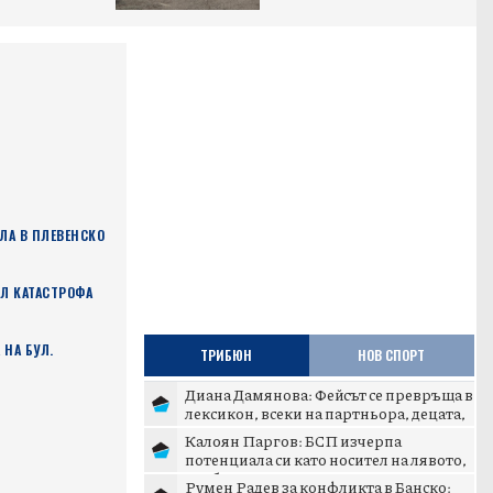
ЛА В ПЛЕВЕНСКО
Л КАТАСТРОФА
 НА БУЛ.
ТРИБЮН
НОВ СПОРТ
Диана Дамянова: Фейсът се превръща в
лексикон, всеки на партньора, децата,
на родителите с...
Калоян Паргов: БСП изчерпа
потенциала си като носител на лявото,
трябва да скъса със съвет...
Румен Радев за конфликта в Банско: