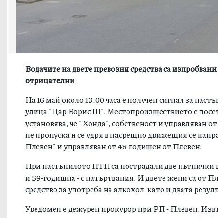
Водачите на двете превозни средства са изпробвани с
отрицателни
На 16 май около 13:00 часа е получен сигнал за нас
улица "Цар Борис ІІІ". Местопроизшествието е посе
установява, че "Хонда", собственост и управляван о
не пропуска и се удря в насрещно движещия се напра
Плевен" и управляван от 48-годишен от Плевен.
При настъпилото ПТП са пострадали две пътнички в 
и 59-годишна - с натъртвания. И двете жени са от П
средство за употреба на алкохол, като и двата резул
Уведомен е дежурен прокурор при РП - Плевен. Изв