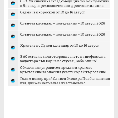
СЗО: Унищожиха склад с медицински консумативи
в Днепър, предназначени за фронтовата линия
Седмичен хороскоп от 10 до 16 август
Слънчев календар – понеделник – 10 август 2026
Слънчев календар – понеделник – 10 август 2026
Хранене по Лунен календар от 10 до 16 август
ВАС остави в сила отстраняването на шефката на
кадастъра във Варна по случая „Баба Алино“
Областният управител предлага кръгово
кръстовище за опасния участък край Търговище
Голям пожар край Сливен блокира Подбалканския
път, движението вече е възстановено