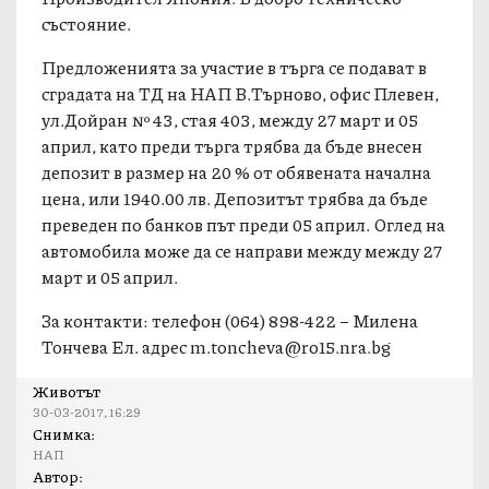
състояние.
Предложенията за участие в търга се подават в
сградата на ТД на НАП В.Търново, офис Плевен,
ул.Дойран № 43, стая 403, между 27 март и 05
април, като преди търга трябва да бъде внесен
депозит в размер на 20 % от обявената начална
цена, или 1940.00 лв. Депозитът трябва да бъде
преведен по банков път преди 05 април. Оглед на
автомобила може да се направи между между 27
март и 05 април.
За контакти: телефон (064) 898-422 – Милена
Тончева Eл. адрес
m.toncheva@ro15.nra.bg
Животът
30-03-2017, 16:29
Снимка:
НАП
Автор: