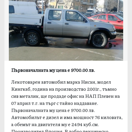
Първоначалната му цена е 9700.00 лв.
Лекотоварен автомобил марка Нисан, модел
Кингкаб, година на производство 2001г., тъмно
сив металик, ще продаде офис на НАП Плевен на
07 април т.г. на търг с тайно наддаване.
Първоначалната му цена е 9700.00 лв.
Автомобилът е дизел и има мощност 76 киловата,
а обемът на двигателя му е 2494 куб.см.
Производител Япония. В добро техническо