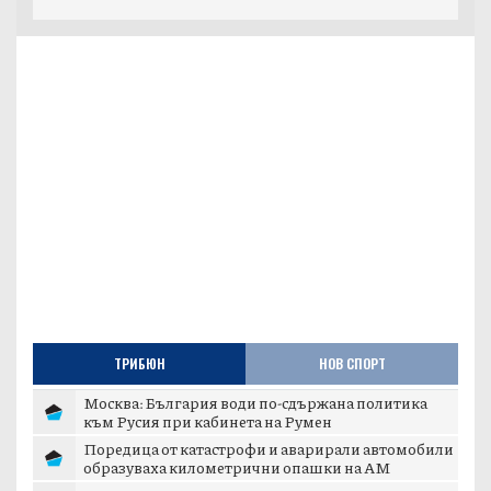
ТРИБЮН
НОВ СПОРТ
Москва: България води по-сдържана политика
към Русия при кабинета на Румен
Поредица от катастрофи и аварирали автомобили
образуваха километрични опашки на АМ
„Тракия...