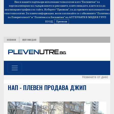
Ние и нашите партньори използваме технологии като “Бисквитки” за
персонализиране на съдържанието и рекламите, които виждате, както и за да
анализираме трафика на сайта. Изберете “Приемам”, за да приемете използването на
тези технологии. За повече информация, моля запознайте се с обновените
“Политика
за Поверителност”
и
“Политика за Бисквитки”
на АЛТЕРНАТИВ МЕДИЯ ГРУП
ЕООД.
Приемам
НОВИНИ
МУЛТИМЕДИЯ
Новините от днес
НАП - ПЛЕВЕН ПРОДАВА ДЖИП