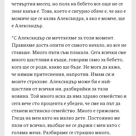
четвъртия месец, но пола на бебето все още не се
знае какъв е. Това, което е сигурно обаче е, че ако е
момиче ще се казва Александра, а ако е момче, ще
е Александър.
“С Александър си мечтаехме за този момент.
Правихме доста опити от самото начало, но все не
ставаше. Много пъти съм плакала. Сега всички сме
много щастливи в къщи, говорим само за бебето,
кога ще се роди, какво ще бъде. Не мога да кажа,
че нямам притеснения, напротив. Имам си и
моите страхове. Александър може би е най-
щастлив от всички ни, разбирайки за тази
новина. Той много иска да има здраво семейство и
сега вече сто процента е убеден, че сме на път да
станем истинско семейство. Много е грижовен.
Гледа на мен като на малко дете. Постоянно ме
пази от всичко, въобще не се държи с мен като с
голяма жена. Разбираме се страшно много,