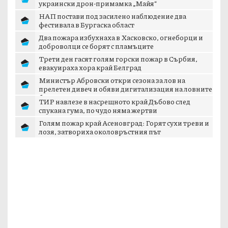
украински дрон-примамка „Майя“
НАП постави под засилено наблюдение два
фестивала в Бургаска област
Два пожара избухнаха в Хасковско, огнеборци и
доброволци се борят с пламъците
Трети ден гасят голям горски пожар в Сърбия,
евакуираха хора край Белград
Министър Абровски откри сезона за лов на
прелетен дивеч и обяви дигитализация на ловните
б...
ТИР навлезе в насрещното край Дъбово след
спукана гума, по чудо няма жертви
Голям пожар край Асеновград: Горят сухи треви и
лозя, затвориха околовръстния път