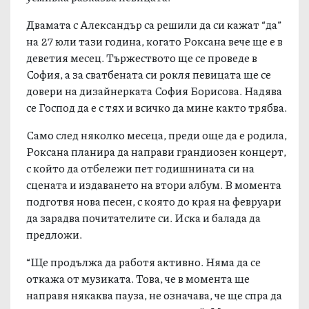
Двамата с Александър са решили да си кажат “да”
на 27 юли тази година, когато Роксана вече ще е в
деветия месец. Тържеството ще се проведе в
София, а за сватбената си рокля певицата ще се
довери на дизайнерката София Борисова. Надява
се Господ да е с тях и всичко да мине както трябва.
Само след няколко месеца, преди още да е родила,
Роксана планира да направи грандиозен концерт,
с който да отбележи пет годишнината си на
сцената и издаването на втори албум. В момента
подготвя нова песен, с която до края на февруари
да зарадва почитателите си. Иска и балада да
предложи.
“Ще продължа да работя активно. Няма да се
откажа от музиката. Това, че в момента ще
направя някаква пауза, не означава, че ще спра да