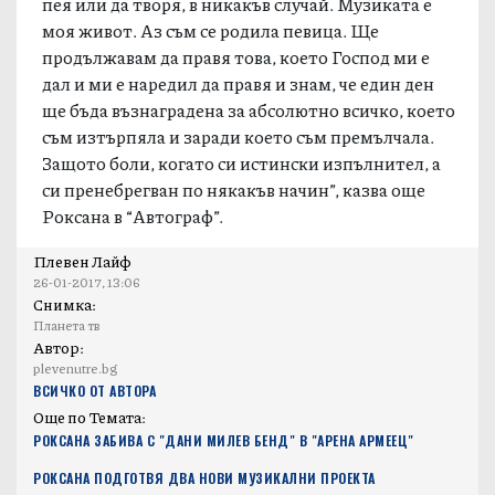
пея или да творя, в никакъв случай. Музиката е
моя живот. Аз съм се родила певица. Ще
продължавам да правя това, което Господ ми е
дал и ми е наредил да правя и знам, че един ден
ще бъда възнаградена за абсолютно всичко, което
съм изтърпяла и заради което съм премълчала.
Защото боли, когато си истински изпълнител, а
си пренебрегван по някакъв начин”, казва още
Роксана в “Автограф”.
Плевен Лайф
26-01-2017, 13:06
Снимка:
Планета тв
Автор:
plevenutre.bg
ВСИЧКО ОТ АВТОРА
Още по Темата:
РОКСАНА ЗАБИВА С "ДАНИ МИЛЕВ БЕНД" В "АРЕНА АРМЕЕЦ"
РОКСАНА ПОДГОТВЯ ДВА НОВИ МУЗИКАЛНИ ПРОЕКТА