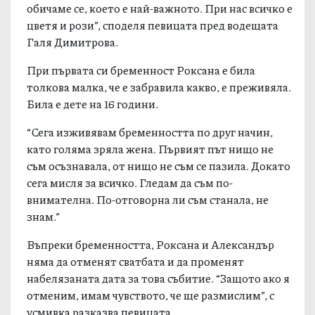
обичаме се, което е най-важното. При нас всичко е
цветя и рози”, споделя певицата пред водещата
Галя Димитрова.
При първата си бременност Роксана е била
толкова малка, че е забравила какво, е преживяла.
Била е дете на 16 години.
“Сега изживявам бременността по друг начин,
като голяма зряла жена. Първият път нищо не
съм осъзнавала, от нищо не съм се пазила. Докато
сега мисля за всичко. Гледам да съм по-
внимателна. По-отговорна ли съм станала, не
знам.”
Въпреки бременността, Роксана и Александър
няма да отменят сватбата и да променят
набелязаната дата за това събитие. “Защото ако я
отменим, имам чувството, че ще размислим”, с
усмивка разказва певицата.