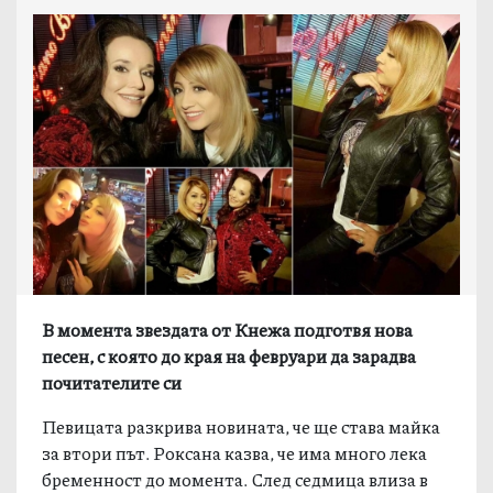
В момента звездата от Кнежа подготвя нова
песен, с която до края на февруари да зарадва
почитателите си
Певицата разкрива новината, че ще става майка
за втори път. Роксана казва, че има много лека
бременност до момента. След седмица влиза в