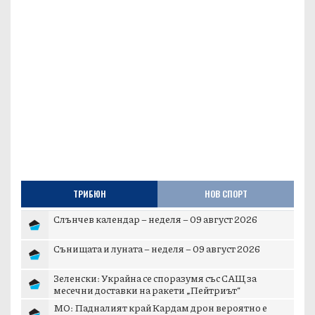
ТРИБЮН
НОВ СПОРТ
Слънчев календар – неделя – 09 август 2026
Сънищата и луната – неделя – 09 август 2026
Зеленски: Украйна се споразумя със САЩ за
месечни доставки на ракети „Пейтриът“
МО: Падналият край Кардам дрон вероятно е