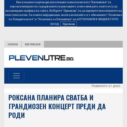
Ние и нашите партньори използваме технологии като “Бисквитки” за
персонализиране на съдържанието и рекламите, които виждате, както и за да
анализираме трафика на сайта. Изберете “Приемам”, за да приемете използването на
тези технологии. За повече информация, моля запознайте се с обновените
“Политика
за Поверителност”
и
“Политика за Бисквитки”
на АЛТЕРНАТИВ МЕДИЯ ГРУП
ЕООД.
Приемам
НОВИНИ
МУЛТИМЕДИЯ
Новините от днес
РОКСАНА ПЛАНИРА СВАТБА И
ГРАНДИОЗЕН КОНЦЕРТ ПРЕДИ ДА
РОДИ