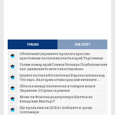
ТРИБЮН
НОВ СПОРТ
Областният управител предлага кръгово
кръстовище за опасния участък край Търговище
Голям пожар край Сливен блокира Подбалканския
път, движението вече е възстановено
Цените на тока в Югоизточна Европа скочиха над
700 евро, България остава сред най-евтините...
Сблъсък между пътнически и товарен влак в
Хърватия: 25 души са ранени
Може ли Фонсека да детронира Шелтън на
Канадския Мастърс?
Ще продължи ли ЦСКА с победите и срещу
Септември