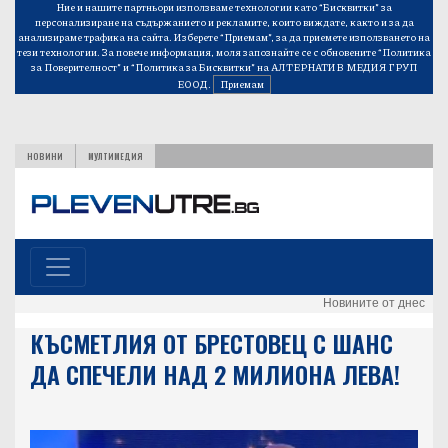
Ние и нашите партньори използваме технологии като “Бисквитки” за
персонализиране на съдържанието и рекламите, които виждате, както и за да
анализираме трафика на сайта. Изберете “Приемам”, за да приемете използването на
тези технологии. За повече информация, моля запознайте се с обновените
“Политика
за Поверителност”
и
“Политика за Бисквитки”
на АЛТЕРНАТИВ МЕДИЯ ГРУП
ЕООД.
Приемам
НОВИНИ
МУЛТИМЕДИЯ
Новините от днес
КЪСМЕТЛИЯ ОТ БРЕСТОВЕЦ С ШАНС
ДА СПЕЧЕЛИ НАД 2 МИЛИОНА ЛЕВА!