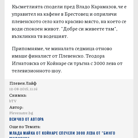
Късметлията сподели пред Владо Карамазов, че е
управител на кафене в Брестовец и оприличи
плевенското село като красиво място, на което се
води спокоен живот. "Добре си живеете там",
възкликна тв водещият.
Припомняме, че миналата седмица отново
имаше финалист от Плевенско. Теодора
Игнатовска от Койнаре си тръгна с 3000 лева от
телевизионното шоу.
Плевен Лайф
12-08-2015, 11:16
Снимка:
bTV
Автор:
Plevenutre.bg
ВСИЧКО ОТ АВТОРА
Още по Темата:
МЛАДА МАЙКА ОТ КОЙНАРЕ СПЕЧЕЛИ 3000 ЛЕВА ОТ "БИНГО