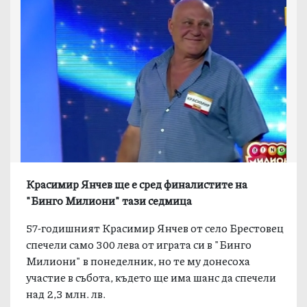
Красимир Янчев ще е сред финалистите на
"Бинго Милиони" тази седмица
57-годишният Красимир Янчев от село Брестовец
спечели само 300 лева от играта си в "Бинго
Милиони" в понеделник, но те му донесоха
участие в събота, където ще има шанс да спечели
над 2,3 млн. лв.