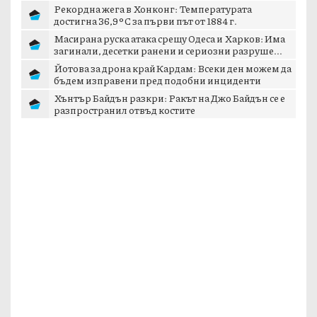
Рекордна жега в Хонконг: Температурата
достигна 36,9°C за първи път от 1884 г.
Масирана руска атака срещу Одеса и Харков: Има
загинали, десетки ранени и сериозни разруше...
Йотова за дрона край Кардам: Всеки ден можем да
бъдем изправени пред подобни инциденти
Хънтър Байдън разкри: Ракът на Джо Байдън се е
разпространил отвъд костите