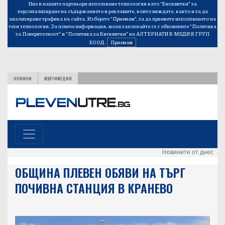
Ние и нашите партньори използваме технологии като “Бисквитки” за
персонализиране на съдържанието и рекламите, които виждате, както и за да
анализираме трафика на сайта. Изберете “Приемам”, за да приемете използването на
тези технологии. За повече информация, моля запознайте се с обновените
“Политика
за Поверителност”
и
“Политика за Бисквитки”
на АЛТЕРНАТИВ МЕДИЯ ГРУП
ЕООД.
Приемам
НОВИНИ
МУЛТИМЕДИЯ
Новините от днес
ОБЩИНА ПЛЕВЕН ОБЯВИ НА ТЪРГ
ПОЧИВНА СТАНЦИЯ В КРАНЕВО