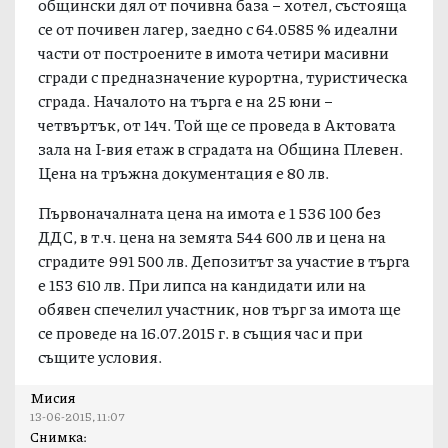
общински дял от почивна база – хотел, състояща
се от почивен лагер, заедно с 64.0585 % идеални
части от построените в имота четири масивни
сгради с предназначение курортна, туристическа
сграда. Началото на търга е на 25 юни –
четвъртък, от 14ч. Той ще се проведа в Актовата
зала на І-вия етаж в сградата на Община Плевен.
Цена на тръжна документация е 80 лв.
Първоначалната цена на имота е 1 536 100 без
ДДС, в т.ч. цена на земята 544 600 лв и цена на
сградите 991 500 лв. Депозитът за участие в търга
е 153 610 лв. При липса на кандидати или на
обявен спечелил участник, нов търг за имота ще
се проведе на 16.07.2015 г. в същия час и при
същите условия.
Мисия
13-06-2015, 11:07
Снимка: