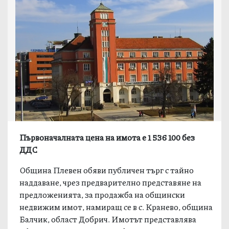
Първоначалната цена на имота е 1 536 100 без
ДДС
Община Плевен обяви публичен търг с тайно
наддаване, чрез предварително представяне на
предложенията, за продажба на общински
недвижим имот, намиращ се в с. Кранево, община
Балчик, област Добрич. Имотът представлява