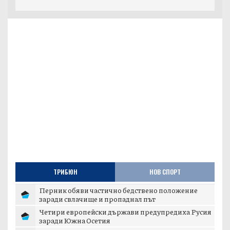
ТРИБЮН
НОВ СПОРТ
Перник обяви частично бедствено положение
заради свлачище и пропаднал път
Четири европейски държави предупредиха Русия
заради Южна Осетия