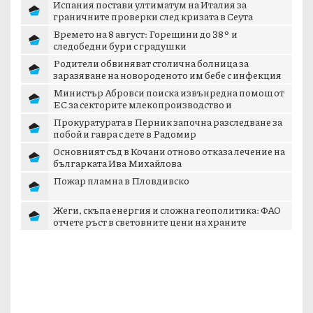
Испания постави ултиматум на Италия за
граничните проверки след кризата в Сеута
Времето на 8 август: Горещини до 38° и
следобедни бури с градушки
Родители обвиняват столична болница за
заразяване на новороденото им бебе с инфекция
Министър Абровси поиска извънредна помощ от
ЕС за секторите млекопроизводство и
свиневъдст...
Прокуратурата в Перник започна разследване за
побой и гавра с дете в Радомир
Основният съд в Кочани отново отказа лечение на
българката Ива Михайлова
Пожар пламна в Пловдивско
Жеги, скъпа енергия и сложна геополитика: ФАО
отчете ръст в световните цени на храните