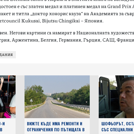
достоен е със златен медал и платинен медал на Grand Prix 
лакет и титла „доктор хонорис кауза“ на Академията за съ
tcouncil Kukusai, Bijutsu Chingikai – Япония.
евен. Негови картини са намират в Националната художеств
встрия, Аржентина, Белгия, Германия, Гърция, САЩ, Франц
ДАНИЯ
J-И
ВИЖТЕ КЪДЕ ИМА РЕМОНТИ И
ШОФЬОРЪТ, ОСТ
 В
ОГРАНИЧЕНИЯ ПО ПЪТИЩАТА В
СЪС СПЕЦИАЛНИ