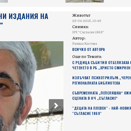
НИ ИЗДАНИЯ НА
Животът
29-04-2015, 10:49
“
Снимка:
НЧ "Съгласие 1869"
Автор:
Ралица Костова
ВСИЧКО ОТ АВТОРА
Още по Темата:
С РЕДИЦА СЪБИТИЯ ОТБЕЛЯЗАХА 
ЧЕТЕНЕТО В РБ „ХРИСТО СМИРНЕ
ИЗЛЪЧВАТ ПСИХОТРИЛЪРА „ЧЕРЕН
РЕГИОНАЛНАТА БИБЛИОТЕКА
СЪВРЕМЕННАТА „ПЕПЕЛЯШКА“ ОЖ
СЦЕНАТА В НЧ „СЪГЛАСИЕ“
Next
"ДЕЦАТА НА ПЛЕВЕН" - НАЙ-НОВИ
"СЪГЛАСИЕ 1869"