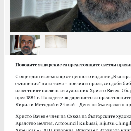
Поводите за дарение са предстоящите светли празн
С още един екземпляр от ценното издание „Българс
съчинения” в два тома – поезия и проза, се сдоби б
известният плевенски художник Христо Вачев. Сбор
през 1884 г. Поводите за дарението са предстоящите 
Кирил и Методий и 24 май – Деня на българската пр
Христо Вачев е член на Съюза на българските худо
Кралство Белгия, Artcouncil Kukusai, Bijutsu Chin
Americas – САЩ, Флорида. Вписан е в Златната кни