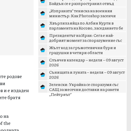
Байдън се е разпространил отвъд
костите
„Изпраната“ тениска на военния
министър: Как Photoshop засенчи
кризата с дрона край Кардам
Хвърлиха яйца по Албин Курти в
парламента на Косово, заседанието бе
прекъснато
Президентът на Иран: Сега е най-
добрият момент за споразумение със
САЩ
Жълт код за гръмотевични бури и
градушки в четири области
Слънчев календар – неделя – 09 август
2026
Сънищата и луната – неделя – 09 август
ите родове
2026
ави
Зеленски: Украйна се споразумя със
САЩ за месечни доставки на ракети
в и е издаден
„Пейтриът“
тите братя
о на
f the
народната