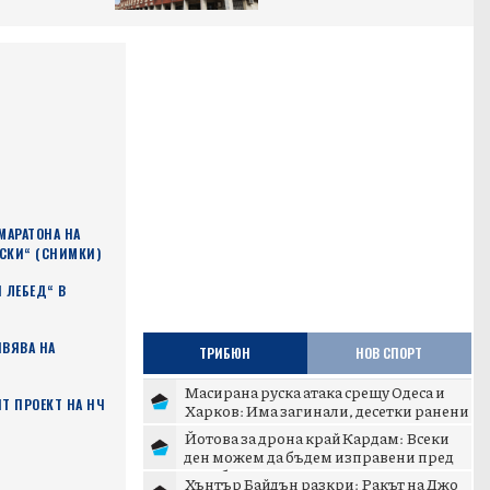
МАРАТОНА НА
НСКИ“ (СНИМКИ)
 ЛЕБЕД“ В
ИВЯВА НА
ТРИБЮН
НОВ СПОРТ
Масирана руска атака срещу Одеса и
ЯТ ПРОЕКТ НА НЧ
Харков: Има загинали, десетки ранени
и сериозни разруше...
Йотова за дрона край Кардам: Всеки
ден можем да бъдем изправени пред
подобни инциденти
Хънтър Байдън разкри: Ракът на Джо