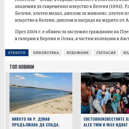
академия за съвременно изкуство в Белгия (1992). У
Белгия; златен медал, диплом за живопис, златен п
изкуство в Белгия; диплом и награда на журито от Ar
През 2004 г. е обявен за заслужил гражданин на Пл
в галерии в Берлин и Осака, в частни колекции в А
ЕТИКЕТИ
БИБЛИОТЕКА
ХУДОЖНИК
СЪГЛАСИЕ
ИЗ
ТОП НОВИНИ
НИВОТО НА Р. ДУНАВ
СВЕТОВНОИЗВЕСТНИТЕ D
ПРОДЪЛЖАВА ДА СПАДА,
ALEX TWIN И YASS ИДВАТ