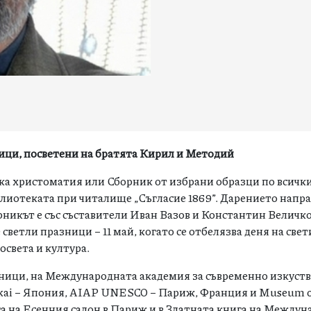
ици, посветени на братята Кирил и Методий
ка христоматия или Сборник от избрани образци по всичк
иблиотеката при читалище „Съгласие 1869”. Дарението напр
никът е със съставители Иван Вазов и Константин Величко
светли празници – 11 май, когато се отбелязва деня на све
освета и култура.
жници, на Международната академия за съвременно изкуств
gikai – Япония, AIAP UNESCO – Париж, Франция и Museum o
га на Есенния салон в Париж и в Златната книга на Между