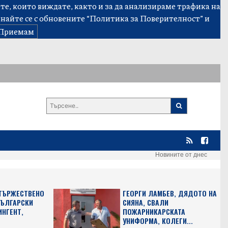
е, които виждате, както и за да анализираме трафика на
знайте се с обновените
“Политика за Поверителност”
и
Приемам
Новините от днес
 ТЪРЖЕСТВЕНО
ГЕОРГИ ЛАМБЕВ, ДЯДОТО НА
БЪЛГАРСКИ
СИЯНА, СВАЛИ
ИНГЕНТ,
ПОЖАРНИКАРСКАТА
УНИФОРМА, КОЛЕГИ...