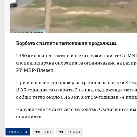
Борбата с наглите тютюнджии продължава
1 450 кг насипен тютюн иззеха служители от ОДМВР –
специализирана операция за ограничаване на разпр
РУ МВР-Плевен.
При извършената проверка в района на пазар в 31-г
В 35-годишна са открити 3 плика, съдържащи тютюн 
с общо тегло около 0,450 кг, а от 39-годишен - 4 пли
Нарушителите са от село Буковлък. Съставени са им
полицията.
ЕТИКЕТИ
ТЮТЮН
ТЪРГОВЦИ