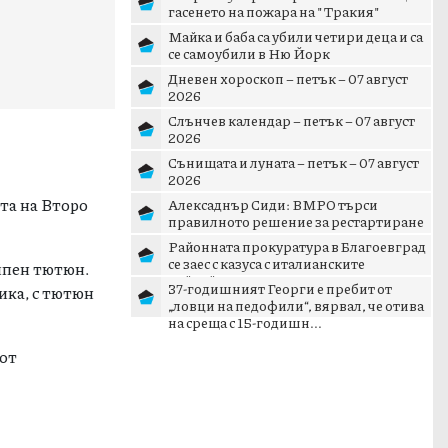
гасенето на пожара на "Тракия"
Майка и баба са убили четири деца и са
се самоубили в Ню Йорк
Дневен хороскоп – петък – 07 август
2026
Слънчев календар – петък – 07 август
2026
Сънищата и луната – петък – 07 август
2026
та на Второ
Алексаднър Сиди: ВМРО търси
правилното решение за рестартиране
на патриотичното пространст...
Районната прокуратура в Благоевград
се заес с казуса с италианските
сипен тютюн.
тийнейджъри в Банско
37-годишният Георги е пребит от
ика, с тютюн
„ловци на педофили“, вярвал, че отива
на среща с 15-годишн...
 от