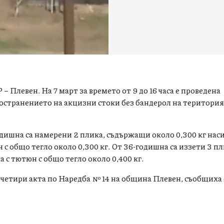
 Плевен. На 7 март за времето от 9 до 16 часа е проведена
остранението на акцизни стоки без бандерол на територия
одишна са намерени 2 плика, съдържащи около 0,300 кг на
с общо тегло около 0,300 кг. От 36-годишна са иззети 3 пл
ка с тютюн с общо тегло около 0,400 кг.
 четири акта по Наредба № 14 на община Плевен, съобщиха