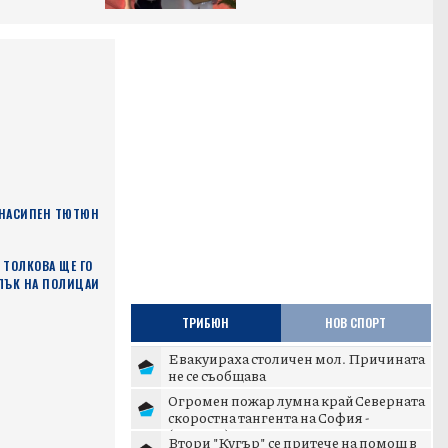
 НАСИПЕН ТЮТЮН
 ТОЛКОВА ЩЕ ГО
ВЛЪК НА ПОЛИЦАИ
ТРИБЮН
НОВ СПОРТ
Евакуираха столичен мол. Причината
не се съобщава
Огромен пожар лумна край Северната
скоростна тангента на София -
(ВИДЕО)
Втори "Кугър" се притече на помощ в