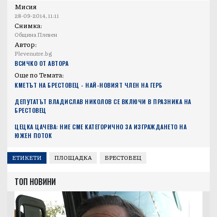
площадка, много лакомства и настроение с
музика и песни зарадваха събралите се деца,
нетърпеливи да се забавляват на площадката.
Мисия
28-09-2014, 11:11
Снимка:
Община Плевен
Автор:
Plevenutre.bg
ВСИЧКО ОТ АВТОРА
Още по Темата:
КМЕТЪТ НА БРЕСТОВЕЦ - НАЙ-НОВИЯТ ЧЛЕН НА ГЕРБ
ДЕПУТАТЪТ ВЛАДИСЛАВ НИКОЛОВ СЕ ВКЛЮЧИ В ПРАЗНИКА НА
БРЕСТОВЕЦ
ЦЕЦКА ЦАЧЕВА: НИЕ СМЕ КАТЕГОРИЧНО ЗА ИЗГРАЖДАНЕТО НА
ЮЖЕН ПОТОК
ЕТИКЕТИ
ПЛОЩАДКА
БРЕСТОВЕЦ