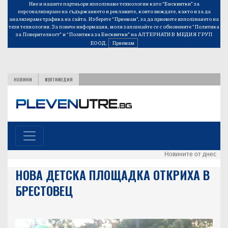
Ние и нашите партньори използваме технологии като “Бисквитки” за
персонализиране на съдържанието и рекламите, които виждате, както и за да
анализираме трафика на сайта. Изберете “Приемам”, за да приемете използването на
тези технологии. За повече информация, моля запознайте се с обновените
“Политика
за Поверителност”
и
“Политика за Бисквитки”
на АЛТЕРНАТИВ МЕДИЯ ГРУП
ЕООД.
Приемам
НОВИНИ
МУЛТИМЕДИЯ
Новините от днес
НОВА ДЕТСКА ПЛОЩАДКА ОТКРИХА В
БРЕСТОВЕЦ