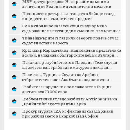
ТРИБЮН
НОВ СПОРТ
МВР предупреждава: Не вярвайте на мними
лечители от Родопите и съмнителни мехлеми
Полицията претърсва летището в Лайпциг след
инцидента със съмнителен предмет
БАБХ спря внос на зеленчуци с наднормено
съдържание на пестициди и смокини, замърсени с
аф...
Тийнейджърите се гаврили с Георги повече от час,
съдът ги остави в ареста
Красимир Каракачанов: Национални предатели са
всички, нападнали българските деца и Българи...
Психиатър за убийството в Пловдив: Тези случаи
ще зачестяват, трябва да има сурови наказан...
Пакистан, Турция и Саудитска Арабия с
отбранителен пакт: Ако бъде нападната една –
отвръща...
Глобите за нарушения по плажовете в Гърция
достигнаха 73 000 евро
Емблематичният ледоразбивач Arctic Sunrise на
„Грийнпийс” акостира във Варна