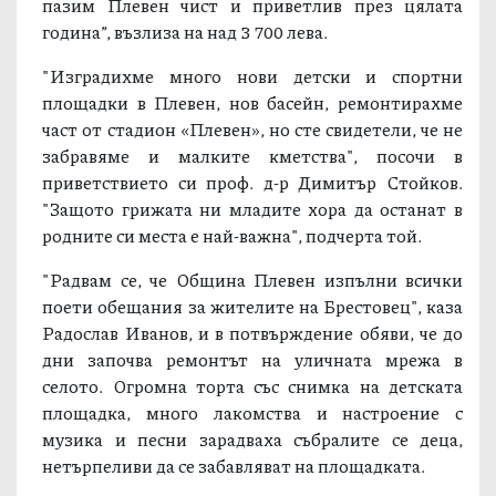
Иванов. Стойността на съоръжението е 10 хил.
лева, насочени от общинския бюджет, а
озеленяването, извършено по програмата „Да
пазим Плевен чист и приветлив през цялата
година”, възлиза на над 3 700 лева.
"Изградихме много нови детски и спортни
площадки в Плевен, нов басейн, ремонтирахме
част от стадион «Плевен», но сте свидетели, че не
забравяме и малките кметства", посочи в
приветствието си проф. д-р Димитър Стойков.
"Защото грижата ни младите хора да останат в
родните си места е най-важна", подчерта той.
"Радвам се, че Община Плевен изпълни всички
поети обещания за жителите на Брестовец", каза
Радослав Иванов, и в потвърждение обяви, че до
дни започва ремонтът на уличната мрежа в
селото. Огромна торта със снимка на детската