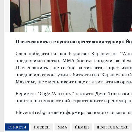
Плевенчанинът се пуска на престижния турнир в Йо
След победата си над Радослав Карашев на "Warr
предизвикателство. ММА боецът сподели за pleve
Плевенчанинът ще се бие за титлата в престижн
предпазил от контузии в битката си с Карашев на С
Mачът му ще е меин ивент и ще е за титлата на орга
Веригата "Cage Warriors," в която Деян Топалски 
пристан на някои от най-атрактивните и реномиран
Plevenutre.bg ще ви информира за подоготовката н
ЕТИКЕТИ
ПЛЕВЕН
ММА
ЙЕМЕН
ДЕЯН ТОПАЛСКИ