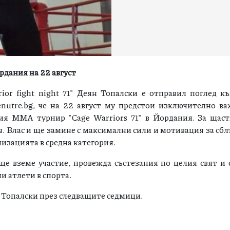
рдания на 22 август
ior fight night 71" Деян Топалски е отправил поглед к
nutre.bg, че на 22 август му предстои изключително ва
ия ММА турнир "Cage Warriors 71" в Йордания. За щаст
в. Влас и ще замине с максимални сили и мотивация за сбл
низацията в средна категория.
ще вземе участие, провежда състезания по целия свят и 
и атлети в спорта.
а Топалски през следващите седмици.