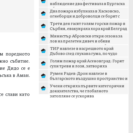
наблюдение два фестивала в Бургаска
област
Два пожара избухнаха в Хасковско,
огнеборци и доброволци се борят с
пламъците
Трети ден гасят голям горски пожар в
Сърбия, евакуираха хора край Белград
Министър Абровски откри сезона за
лов на прелетен дивеч и обяви
дигитализация на ловните б...
ТИР навлезе в насрещното край
ъм поредното
Дъбово след спукана гума, по чудо
няма жертви
жно събитие.
Голям пожар край Асеновград: Горят
сухи треви и лозя, затвориха
ие Дидо се е
околовръстния път
Румен Радев: Дрон навлезе в
ъсъка в Аман.
българското въздушно пространство и
се взриви край границата с...
Учени откриха първите категорични
доказателства, че глобалното
се слави като
затопляне се ускорява